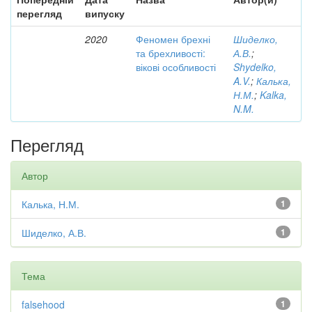
перегляд
випуску
2020
Феномен брехні
Шиделко,
та брехливості:
А.В.
;
вікові особливості
Shydelko,
A.V.
;
Калька,
Н.М.
;
Kalka,
N.M.
Перегляд
Автор
Калька, Н.М.
1
Шиделко, А.В.
1
Тема
falsehood
1