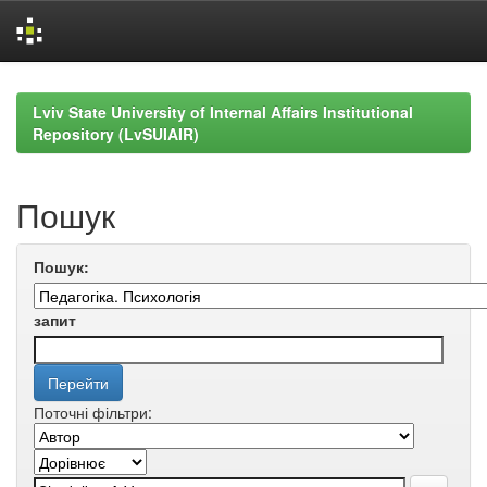
Skip
navigation
Lviv State University of Internal Affairs Institutional
Repository (LvSUIAIR)
Пошук
Пошук:
запит
Поточні фільтри: