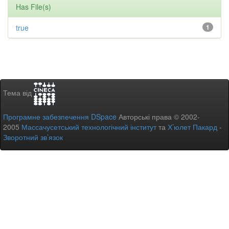
Has File(s)
true
1
Тема від
Програмне забезпечення DSpace
Авторські права © 2002-
2005
Массачусетський технологічний інститут
та
Х’юлет Пакард
-
Зворотний зв’язок