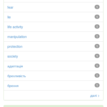
fear
1
lie
1
life activity
1
manipulation
1
protection
1
society
1
адаптація
1
брехливість
1
брехня
1
далі >