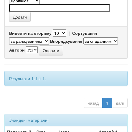
Вивести на сторінку
|
Сортування
Впорядкування
Автори
Результати 1-1 зі 1.
назад
1
далі
Знайдені матеріали:
Попередній
Дата
Назва
Автор(и)