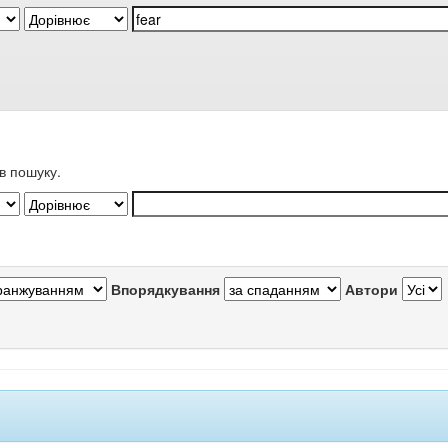
в пошуку.
Впорядкування
Автори