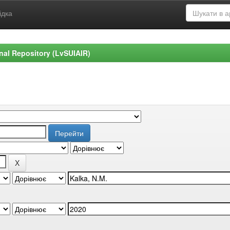
ідка
ional Repository (LvSUIAIR)