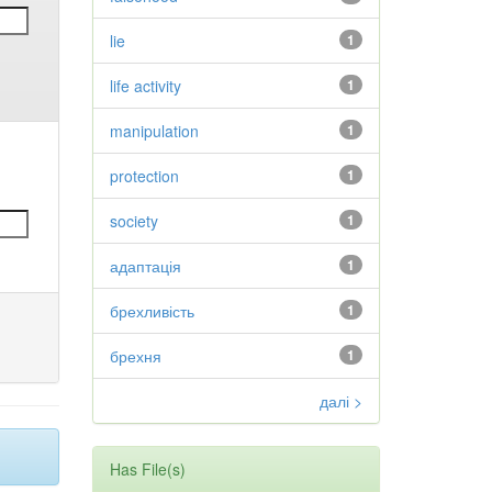
lie
1
life activity
1
manipulation
1
protection
1
society
1
адаптація
1
брехливість
1
брехня
1
далі >
Has File(s)