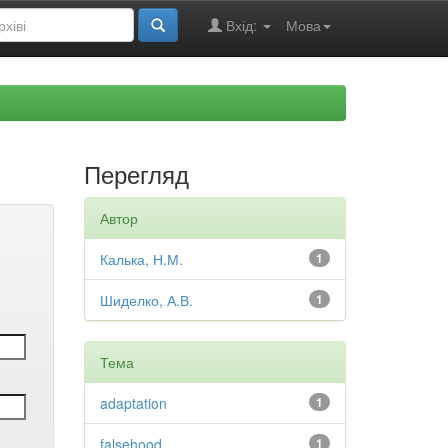
Вхід:
Мова
Перегляд
Автор
Калька, Н.М.
1
Шиделко, А.В.
1
Тема
adaptation
1
falsehood
1