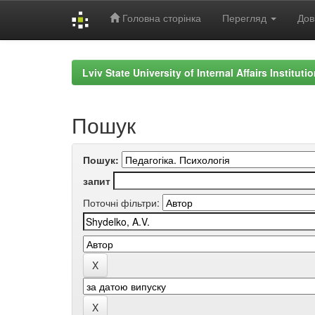
Головна сторінка
Перегляд
Дов
Skip
navigation
Lviv State University of Internal Affairs Institut
Пошук
Пошук:
запит
Поточні фільтри: