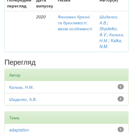
перегляд
випуску
2020
Феномен брехні
Шиделко,
та брехливості:
А.В.
;
вікові особливості
Shydelko,
A.V.
;
Калька,
Н.М.
;
Kalka,
N.M.
Перегляд
Автор
Калька, Н.М.
1
Шиделко, А.В.
1
Тема
adaptation
1