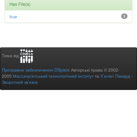
Has File(s)
true
1
Тема від
Програмне забезпечення DSpace
Авторські права © 2002-
2005
Массачусетський технологічний інститут
та
Х’юлет Пакард
-
Зворотний зв’язок