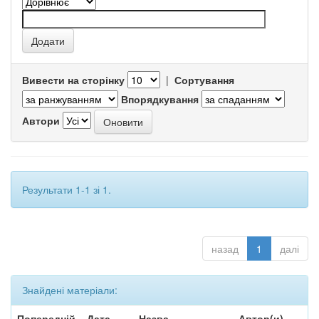
Вивести на сторінку
|
Сортування
Впорядкування
Автори
Результати 1-1 зі 1.
назад
1
далі
Знайдені матеріали:
Попередній
Дата
Назва
Автор(и)