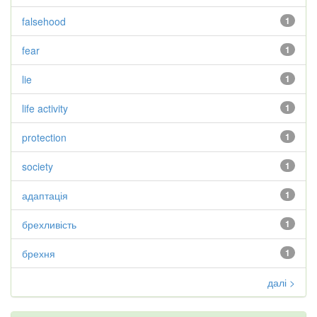
falsehood
1
fear
1
lie
1
life activity
1
protection
1
society
1
адаптація
1
брехливість
1
брехня
1
далі >