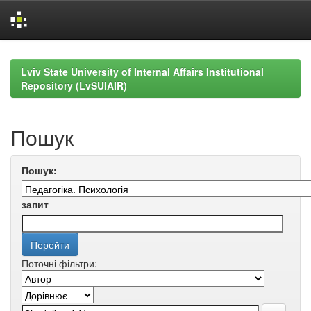
Skip
navigation
Lviv State University of Internal Affairs Institutional
Repository (LvSUIAIR)
Пошук
Пошук:
запит
Поточні фільтри: