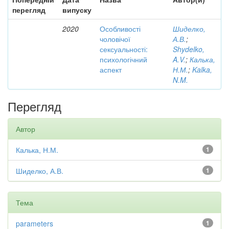
перегляд
випуску
2020
Особливості
Шиделко,
чоловічої
А.В.
;
сексуальності:
Shydelko,
психологічний
A.V.
;
Калька,
аспект
Н.М.
;
Kalka,
N.M.
Перегляд
Автор
Калька, Н.М.
1
Шиделко, А.В.
1
Тема
parameters
1