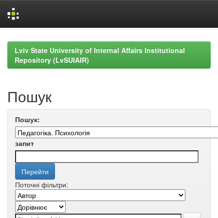
Skip
navigation
Lviv State University of Internal Affairs Institutional
Repository (LvSUIAIR)
Пошук
Пошук:
запит
Поточні фільтри: