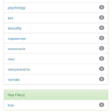
psychology
1
sex
1
sexuality
1
параметри
1
психологія
1
секс
1
сексуальність
1
чоловік
1
Has File(s)
true
1