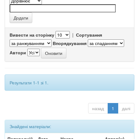
Вивести на сторінку
|
Сортування
Впорядкування
Автори
Результати 1-1 зі 1.
назад
1
далі
Знайдені матеріали:
Попередній
Дата
Назва
Автор(и)