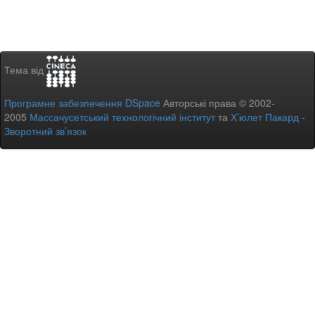
Тема від
Програмне забезпечення DSpace
Авторські права © 2002-
2005
Массачусетський технологічний інститут
та
Х’юлет Пакард
-
Зворотний зв’язок