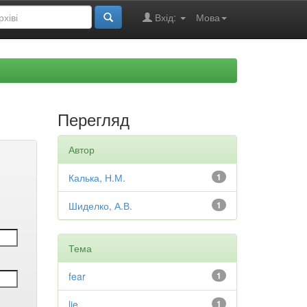
Вхід:
Мова
Перегляд
Автор
Калька, Н.М.
1
Шиделко, А.В.
1
Тема
fear
1
lie
1