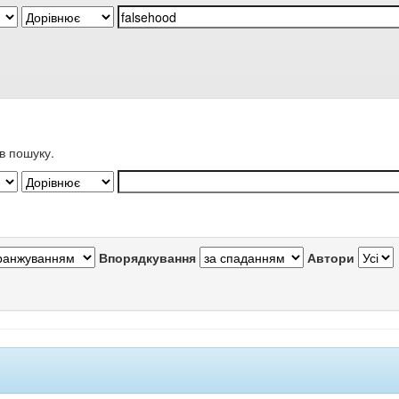
в пошуку.
Впорядкування
Автори