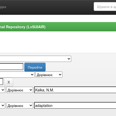
ідка
ional Repository (LvSUIAIR)