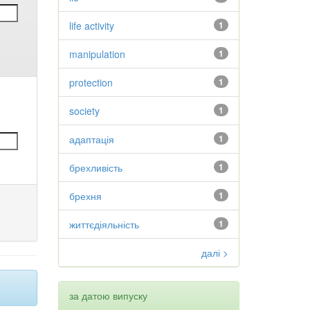
life activity
1
manipulation
1
protection
1
society
1
адаптація
1
брехливість
1
брехня
1
життєдіяльність
1
далі >
за датою випуску