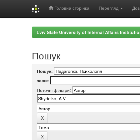
Головна сторінка
Перегляд
Дов
Skip
navigation
Lviv State University of Internal Affairs Institut
Пошук
Пошук:
запит
Поточні фільтри: