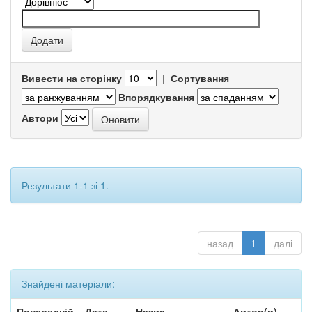
Вивести на сторінку
|
Сортування
Впорядкування
Автори
Результати 1-1 зі 1.
назад
1
далі
Знайдені матеріали:
Попередній
Дата
Назва
Автор(и)