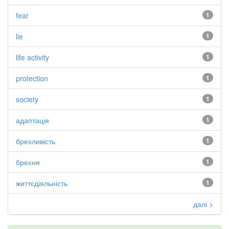
fear
1
lie
1
life activity
1
protection
1
society
1
адаптація
1
брехливість
1
брехня
1
життєдіяльність
1
далі >