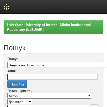
Skip
navigation
Lviv State University of Internal Affairs Institutional
Repository (LvSUIAIR)
Пошук
Пошук:
запит
Поточні фільтри: