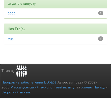
за датою випуску
2020
1
Has File(s)
true
1
Тема від
Програмне забезпечення DSpace
Авторські права © 2002-
2005
Массачусетський технологічний інститут
та
Х’юлет Пакард
-
Зворотний зв’язок