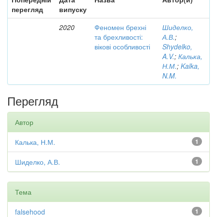
перегляд
випуску
2020
Феномен брехні
Шиделко,
та брехливості:
А.В.
;
вікові особливості
Shydelko,
A.V.
;
Калька,
Н.М.
;
Kalka,
N.M.
Перегляд
Автор
Калька, Н.М.
1
Шиделко, А.В.
1
Тема
falsehood
1