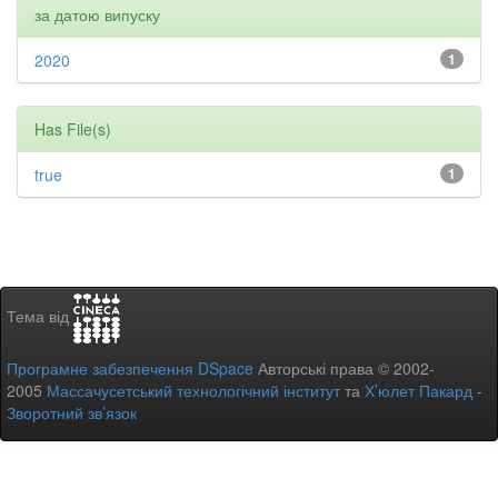
за датою випуску
2020
1
Has File(s)
true
1
Тема від
Програмне забезпечення DSpace
Авторські права © 2002-
2005
Массачусетський технологічний інститут
та
Х’юлет Пакард
-
Зворотний зв’язок