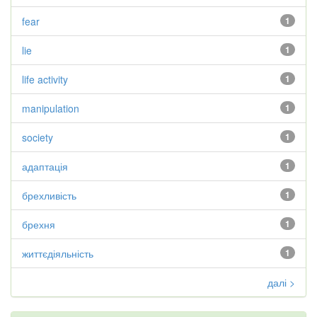
fear
1
lie
1
life activity
1
manipulation
1
society
1
адаптація
1
брехливість
1
брехня
1
життєдіяльність
1
далі >