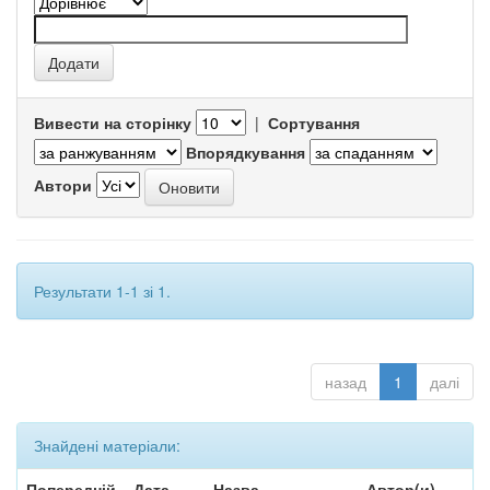
Вивести на сторінку
|
Сортування
Впорядкування
Автори
Результати 1-1 зі 1.
назад
1
далі
Знайдені матеріали:
Попередній
Дата
Назва
Автор(и)