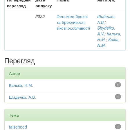
перегляд
випуску
2020
Феномен брехні
Шиделко,
та брехливості:
А.В.
;
вікові особливості
Shydelko,
A.V.
;
Калька,
Н.М.
;
Kalka,
N.M.
Перегляд
Автор
Калька, Н.М.
1
Шиделко, А.В.
1
Тема
falsehood
1