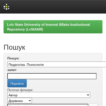
Skip
navigation
Lviv State University of Internal Affairs Institutional
Repository (LvSUIAIR)
Пошук
Пошук:
запит
Поточні фільтри: