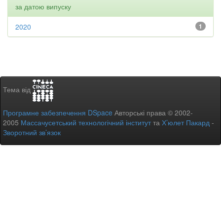
за датою випуску
2020
1
Тема від
Програмне забезпечення DSpace
Авторські права © 2002-
2005
Массачусетський технологічний інститут
та
Х’юлет Пакард
-
Зворотний зв’язок