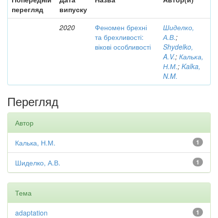
перегляд
випуску
2020
Феномен брехні
Шиделко,
та брехливості:
А.В.
;
вікові особливості
Shydelko,
A.V.
;
Калька,
Н.М.
;
Kalka,
N.M.
Перегляд
Автор
Калька, Н.М.
1
Шиделко, А.В.
1
Тема
adaptation
1