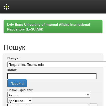
Skip
navigation
Lviv State University of Internal Affairs Institutional
Repository (LvSUIAIR)
Пошук
Пошук:
запит
Поточні фільтри: