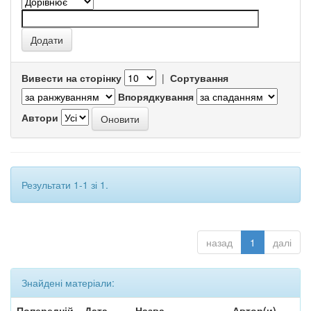
Вивести на сторінку
|
Сортування
Впорядкування
Автори
Результати 1-1 зі 1.
назад
1
далі
Знайдені матеріали:
Попередній
Дата
Назва
Автор(и)