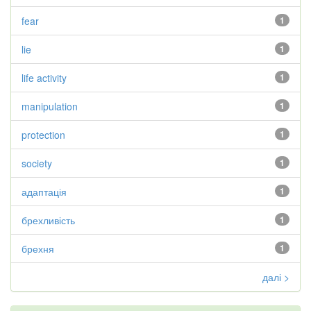
fear
1
lie
1
life activity
1
manipulation
1
protection
1
society
1
адаптація
1
брехливість
1
брехня
1
далі >