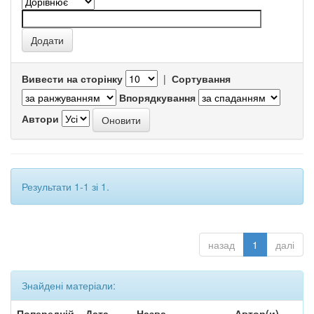
Вивести на сторінку
|
Сортування
Впорядкування
Автори
Результати 1-1 зі 1.
назад
1
далі
Знайдені матеріали:
Попередній
Дата
Назва
Автор(и)