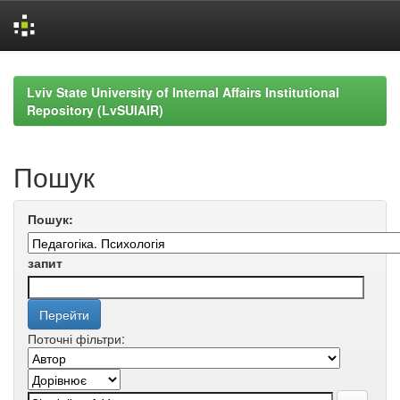
Skip
navigation
Lviv State University of Internal Affairs Institutional
Repository (LvSUIAIR)
Пошук
Пошук:
запит
Поточні фільтри: