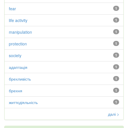
fear
1
life activity
1
manipulation
1
protection
1
society
1
адаптація
1
брехливість
1
брехня
1
життєдіяльність
1
далі >