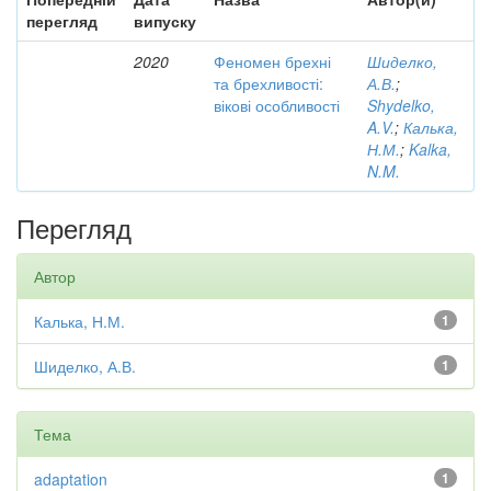
перегляд
випуску
2020
Феномен брехні
Шиделко,
та брехливості:
А.В.
;
вікові особливості
Shydelko,
A.V.
;
Калька,
Н.М.
;
Kalka,
N.M.
Перегляд
Автор
Калька, Н.М.
1
Шиделко, А.В.
1
Тема
adaptation
1