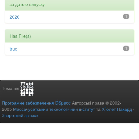
за датою випуску
2020
1
Has File(s)
true
1
Тема від
Програмне забезпечення DSpace
Авторські права © 2002-
2005
Массачусетський технологічний інститут
та
Х’юлет Пакард
-
Зворотний зв’язок