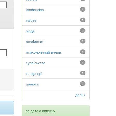
tendencies
1
values
1
мода
1
особистість
1
психологічний вплив
1
суспільство
1
тенденції
1
цінності
1
далі >
за датою випуску