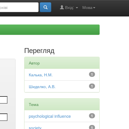
Вхід:
Мова
Перегляд
Автор
Калька, Н.М.
1
Шиделко, А.В.
1
Тема
psychological influence
1
society
1