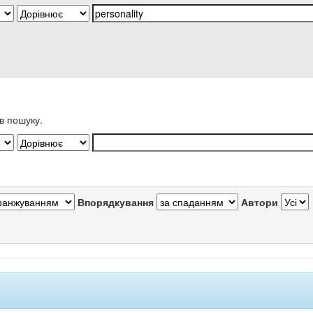
в пошуку.
Впорядкування
Автори