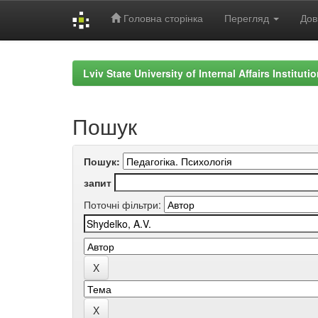
Головна сторінка
Перегляд
Дов
Skip
navigation
Lviv State University of Internal Affairs Institut
Пошук
Пошук:
запит
Поточні фільтри: