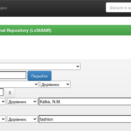
ідка
ional Repository (LvSUIAIR)