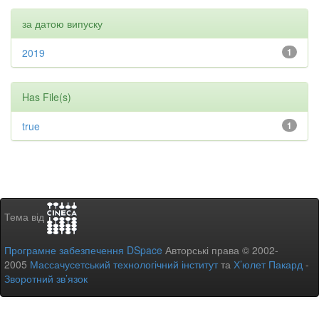
за датою випуску
2019
1
Has File(s)
true
1
Тема від
Програмне забезпечення DSpace
Авторські права © 2002-
2005
Массачусетський технологічний інститут
та
Х’юлет Пакард
-
Зворотний зв’язок