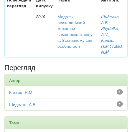
перегляд
випуску
2019
Мода як
Шиделко,
психологічний
А.В.
;
механізм
Shydelko,
самопрезентації у
A.V.
;
суб’єктивному світі
Калька,
особистості
Н.М.
;
Kalka,
N.M.
Перегляд
Автор
Калька, Н.М.
1
Шиделко, А.В.
1
Тема