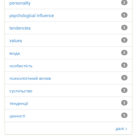
personality
1
psychological influence
1
tendencies
1
values
1
мода
1
особистість
1
психологічний вплив
1
суспільство
1
тенденції
1
цінності
1
далі >