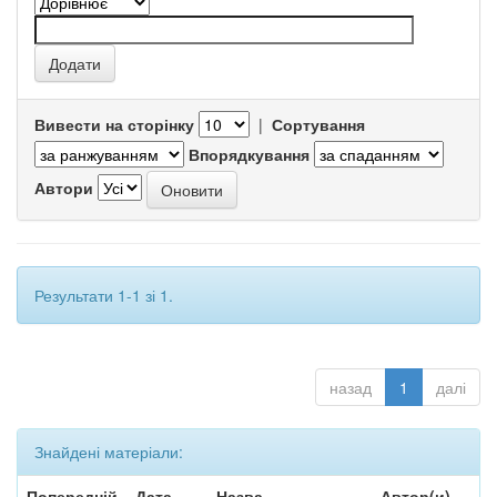
Вивести на сторінку
|
Сортування
Впорядкування
Автори
Результати 1-1 зі 1.
назад
1
далі
Знайдені матеріали:
Попередній
Дата
Назва
Автор(и)