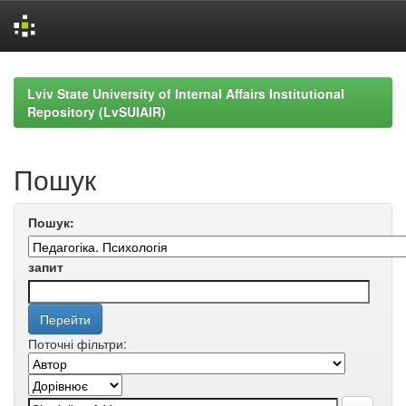
Skip
navigation
Lviv State University of Internal Affairs Institutional
Repository (LvSUIAIR)
Пошук
Пошук:
запит
Поточні фільтри: