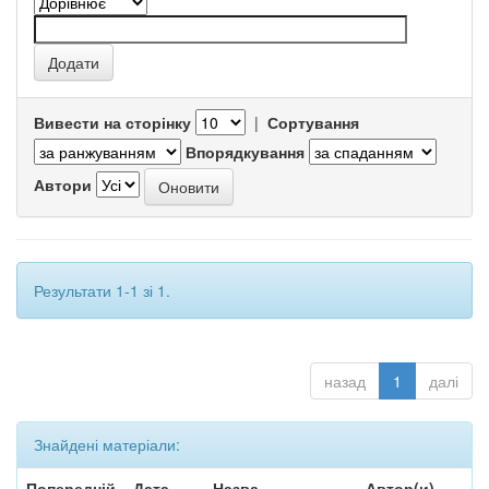
Вивести на сторінку
|
Сортування
Впорядкування
Автори
Результати 1-1 зі 1.
назад
1
далі
Знайдені матеріали:
Попередній
Дата
Назва
Автор(и)