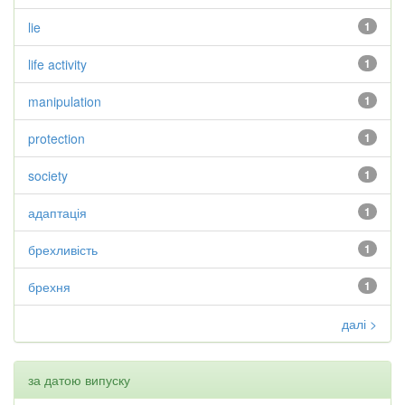
lie
1
life activity
1
manipulation
1
protection
1
society
1
адаптація
1
брехливість
1
брехня
1
далі >
за датою випуску