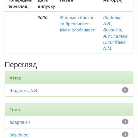
перегляд
випуску
2020
Феномен брехні
Шиделко,
та брехливості:
А.В.
;
вікові особливості
Shydelko,
A.V.
;
Калька,
Н.М.
;
Kalka,
N.M.
Перегляд
Автор
Шиделко, А.В.
1
Тема
adaptation
1
falsehood
1