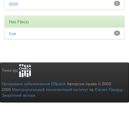
2020
1
Has File(s)
true
1
Тема від
Програмне забезпечення DSpace
Авторські права © 2002-
2005
Массачусетський технологічний інститут
та
Х’юлет Пакард
-
Зворотний зв’язок