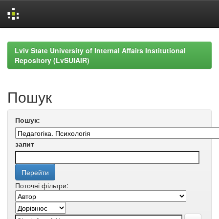
Skip
navigation
Lviv State University of Internal Affairs Institutional
Repository (LvSUIAIR)
Пошук
Пошук:
запит
Поточні фільтри: