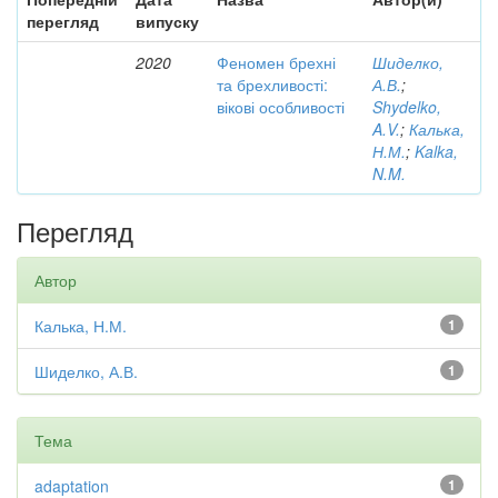
перегляд
випуску
2020
Феномен брехні
Шиделко,
та брехливості:
А.В.
;
вікові особливості
Shydelko,
A.V.
;
Калька,
Н.М.
;
Kalka,
N.M.
Перегляд
Автор
Калька, Н.М.
1
Шиделко, А.В.
1
Тема
adaptation
1