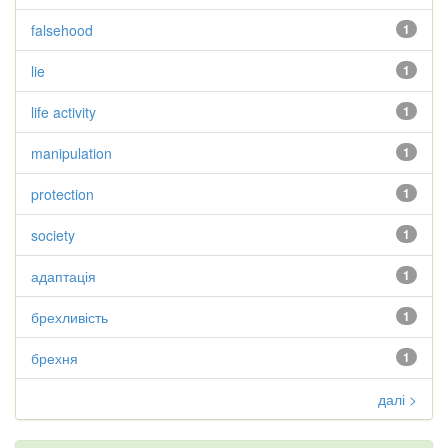
falsehood
1
lie
1
life activity
1
manipulation
1
protection
1
society
1
адаптація
1
брехливість
1
брехня
1
далі >