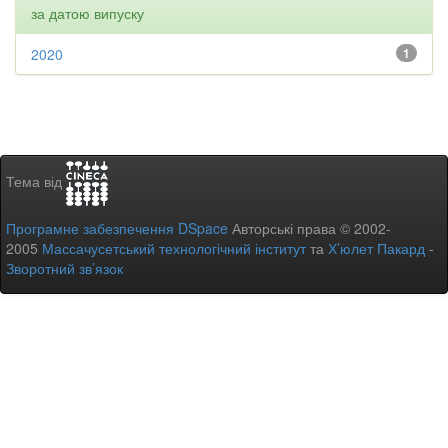
за датою випуску
2020
1
Тема від
Програмне забезпечення DSpace
Авторські права © 2002-
2005
Массачусетський технологічний інститут
та
Х’юлет Пакард
-
Зворотний зв’язок