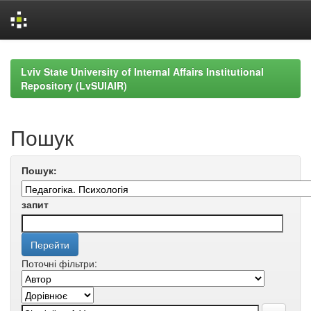
Skip
navigation
Lviv State University of Internal Affairs Institutional
Repository (LvSUIAIR)
Пошук
Пошук:
запит
Поточні фільтри: