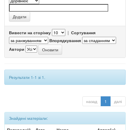
Вивести на сторінку
|
Сортування
Впорядкування
Автори
Результати 1-1 зі 1.
назад
1
далі
Знайдені матеріали:
Попередній
Дата
Назва
Автор(и)