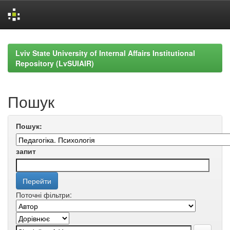
Skip
navigation
Lviv State University of Internal Affairs Institutional
Repository (LvSUIAIR)
Пошук
Пошук:
запит
Поточні фільтри: