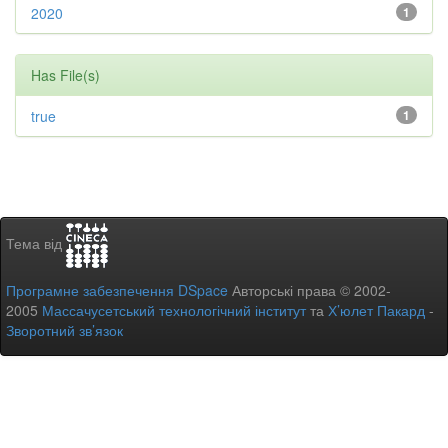
2020
1
Has File(s)
true
1
Тема від
Програмне забезпечення DSpace
Авторські права © 2002-
2005
Массачусетський технологічний інститут
та
Х’юлет Пакард
-
Зворотний зв’язок