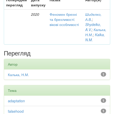
перегляд
випуску
2020
Феномен брехні
Шиделко,
та брехливості:
А.В.
;
вікові особливості
Shydelko,
A.V.
;
Калька,
Н.М.
;
Kalka,
N.M.
Перегляд
Автор
Калька, Н.М.
1
Тема
adaptation
1
falsehood
1