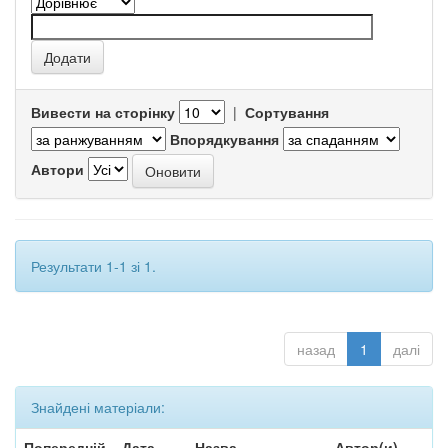
Вивести на сторінку
|
Сортування
Впорядкування
Автори
Результати 1-1 зі 1.
назад
1
далі
Знайдені матеріали:
Попередній
Дата
Назва
Автор(и)