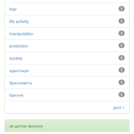
fear
1
life activity
1
manipulation
1
protection
1
society
1
адаптація
1
брехливість
1
брехня
1
далі >
за датою випуску