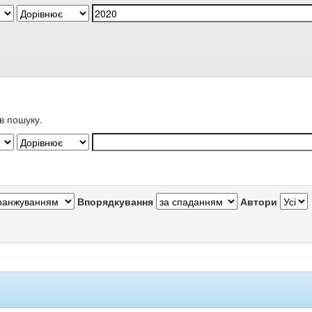
в пошуку.
Впорядкування
Автори