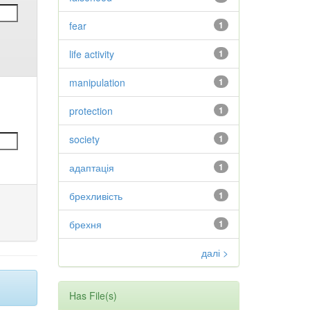
fear
1
life activity
1
manipulation
1
protection
1
society
1
адаптація
1
брехливість
1
брехня
1
далі >
Has File(s)