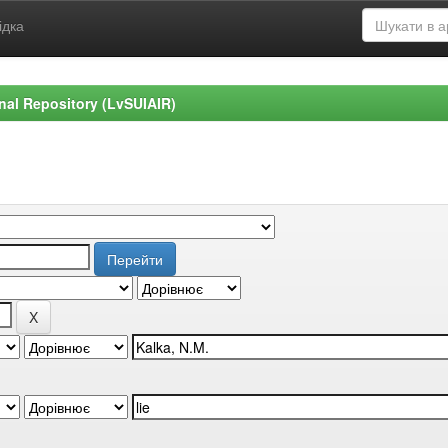
ідка
ional Repository (LvSUIAIR)