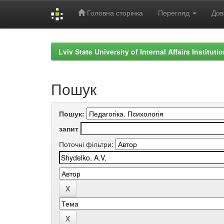
Головна сторінка
Перегляд
Дов
Skip
navigation
Lviv State University of Internal Affairs Institut
Пошук
Пошук:
запит
Поточні фільтри: