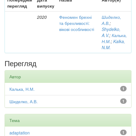
перегляд
випуску
2020
Феномен брехні
Шиделко,
та брехливості:
А.В.
;
вікові особливості
Shydelko,
A.V.
;
Калька,
Н.М.
;
Kalka,
N.M.
Перегляд
Автор
Калька, Н.М.
1
Шиделко, А.В.
1
Тема
adaptation
1