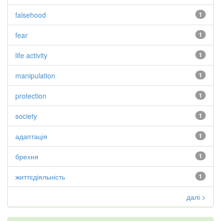
falsehood
1
fear
1
life activity
1
manipulation
1
protection
1
society
1
адаптація
1
брехня
1
життєдіяльність
1
далі >