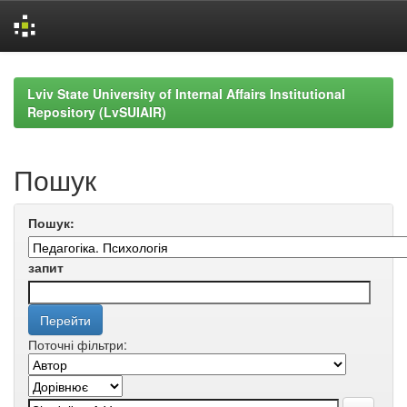
Skip
navigation
Lviv State University of Internal Affairs Institutional
Repository (LvSUIAIR)
Пошук
Пошук:
запит
Поточні фільтри: