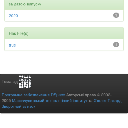
за датою випуску
2020
1
Has File(s)
true
1
Тема від
Програмне забезпечення DSpace
Авторські права © 2002-
2005
Массачусетський технологічний інститут
та
Х’юлет Пакард
-
Зворотний зв’язок