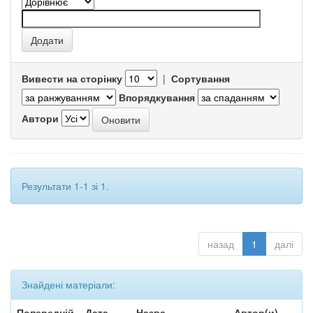
Вивести на сторінку
|
Сортування
Впорядкування
Автори
Результати 1-1 зі 1.
назад
1
далі
Знайдені матеріали:
Попередній
Дата
Назва
Автор(и)