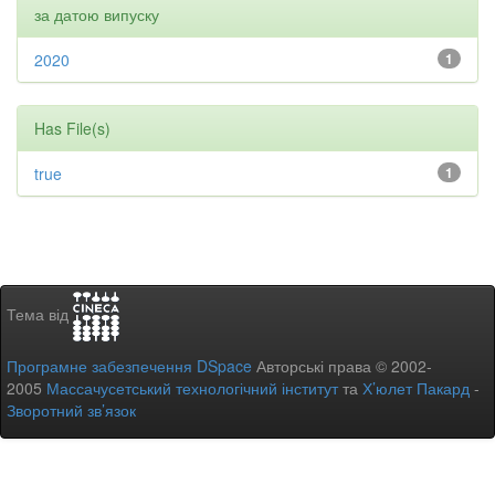
за датою випуску
2020
1
Has File(s)
true
1
Тема від
Програмне забезпечення DSpace
Авторські права © 2002-
2005
Массачусетський технологічний інститут
та
Х’юлет Пакард
-
Зворотний зв’язок