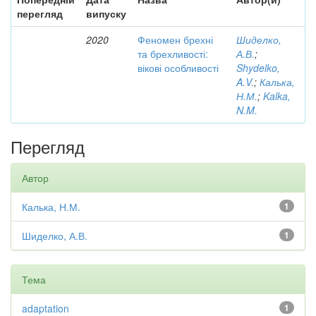
перегляд
випуску
2020
Феномен брехні
Шиделко,
та брехливості:
А.В.
;
вікові особливості
Shydelko,
A.V.
;
Калька,
Н.М.
;
Kalka,
N.M.
Перегляд
Автор
Калька, Н.М.
1
Шиделко, А.В.
1
Тема
adaptation
1