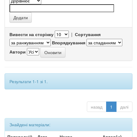
Вивести на сторінку
|
Сортування
Впорядкування
Автори
Результати 1-1 зі 1.
назад
1
далі
Знайдені матеріали:
Попередній
Дата
Назва
Автор(и)