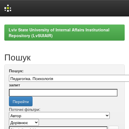
Skip
navigation
Lviv State University of Internal Affairs Institutional
Repository (LvSUIAIR)
Пошук
Пошук:
запит
Поточні фільтри: