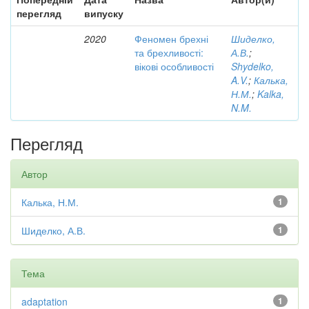
перегляд
випуску
2020
Феномен брехні
Шиделко,
та брехливості:
А.В.
;
вікові особливості
Shydelko,
A.V.
;
Калька,
Н.М.
;
Kalka,
N.M.
Перегляд
Автор
Калька, Н.М.
1
Шиделко, А.В.
1
Тема
adaptation
1