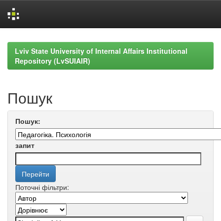
Skip
navigation
Lviv State University of Internal Affairs Institutional
Repository (LvSUIAIR)
Пошук
Пошук:
запит
Поточні фільтри: