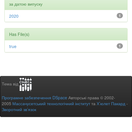
за датою випуску
2020
1
Has File(s)
true
1
Тема від
Програмне забезпечення DSpace
Авторські права © 2002-
2005
Массачусетський технологічний інститут
та
Х’юлет Пакард
-
Зворотний зв’язок