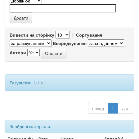
Вивести на сторінку
|
Сортування
Впорядкування
Автори
Результати 1-1 зі 1.
назад
1
далі
Знайдені матеріали:
Попередній
Дата
Назва
Автор(и)