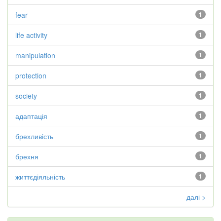
fear
1
life activity
1
manipulation
1
protection
1
society
1
адаптація
1
брехливість
1
брехня
1
життєдіяльність
1
далі >