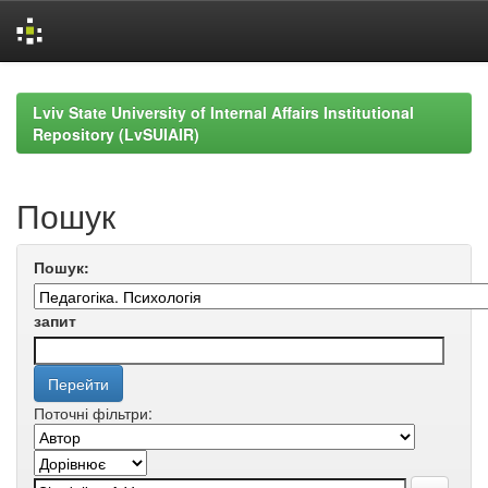
Skip
navigation
Lviv State University of Internal Affairs Institutional
Repository (LvSUIAIR)
Пошук
Пошук:
запит
Поточні фільтри: