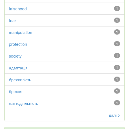
falsehood
1
fear
1
manipulation
1
protection
1
society
1
адаптація
1
брехливість
1
брехня
1
життєдіяльність
1
далі >