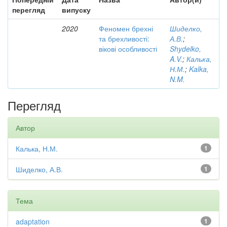
перегляд
випуску
2020
Феномен брехні
Шиделко,
та брехливості:
А.В.
;
вікові особливості
Shydelko,
A.V.
;
Калька,
Н.М.
;
Kalka,
N.M.
Перегляд
Автор
Калька, Н.М.
1
Шиделко, А.В.
1
Тема
adaptation
1