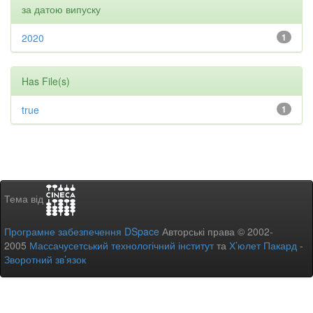
за датою випуску
2020
1
Has File(s)
true
1
Тема від
Програмне забезпечення DSpace
Авторські права © 2002-
2005
Массачусетський технологічний інститут
та
Х’юлет Пакард
-
Зворотний зв’язок