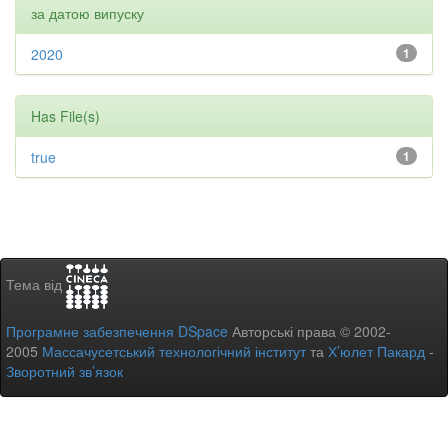
за датою випуску
2020
1
Has File(s)
true
1
Тема від
Програмне забезпечення DSpace
Авторські права © 2002-
2005
Массачусетський технологічний інститут
та
Х’юлет Пакард
-
Зворотний зв’язок