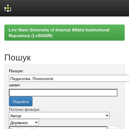
Skip
navigation
Lviv State University of Internal Affairs Institutional
Repository (LvSUIAIR)
Пошук
Пошук:
запит
Поточні фільтри: