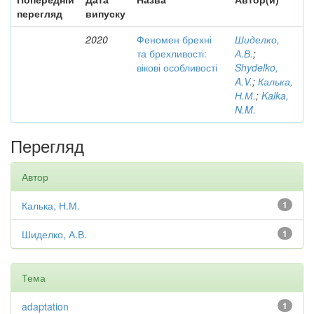
перегляд
випуску
2020
Феномен брехні
Шиделко,
та брехливості:
А.В.
;
вікові особливості
Shydelko,
A.V.
;
Калька,
Н.М.
;
Kalka,
N.M.
Перегляд
Автор
Калька, Н.М.
1
Шиделко, А.В.
1
Тема
adaptation
1