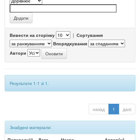
Вивести на сторінку
|
Сортування
Впорядкування
Автори
Результати 1-1 зі 1.
назад
1
далі
Знайдені матеріали:
Попередній
Дата
Назва
Автор(и)