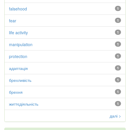
falsehood
1
fear
1
life activity
1
manipulation
1
protection
1
адаптація
1
брехливість
1
брехня
1
життєдіяльність
1
далі >