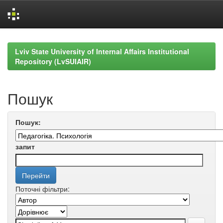
Skip
navigation
Lviv State University of Internal Affairs Institutional
Repository (LvSUIAIR)
Пошук
Пошук:
запит
Поточні фільтри: