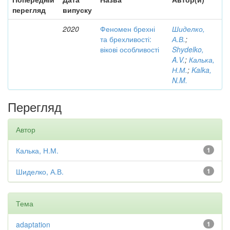
перегляд
випуску
2020
Феномен брехні
Шиделко,
та брехливості:
А.В.
;
вікові особливості
Shydelko,
A.V.
;
Калька,
Н.М.
;
Kalka,
N.M.
Перегляд
Автор
Калька, Н.М.
1
Шиделко, А.В.
1
Тема
adaptation
1