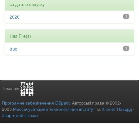
за датою випуску
2020
1
Has File(s)
true
1
Тема від
Програмне забезпечення DSpace
Авторські права © 2002-
2005
Массачусетський технологічний інститут
та
Х’юлет Пакард
-
Зворотний зв’язок