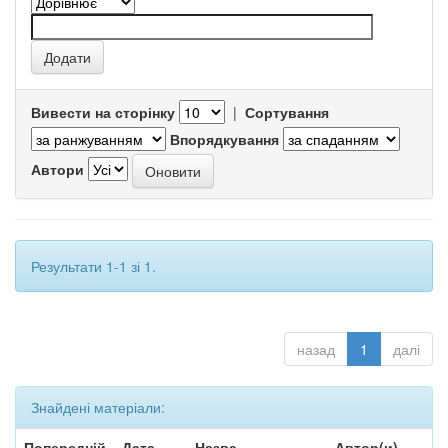
Вивести на сторінку
|
Сортування
Впорядкування
Автори
Результати 1-1 зі 1.
назад
1
далі
Знайдені матеріали:
Попередній
Дата
Назва
Автор(и)