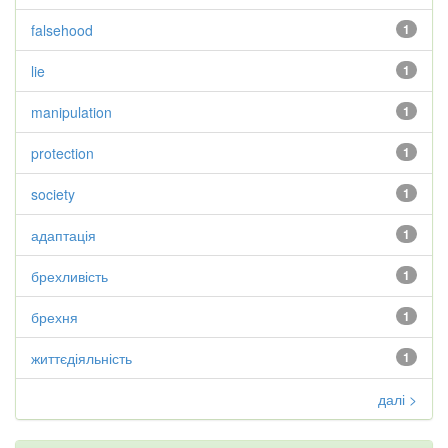
falsehood
1
lie
1
manipulation
1
protection
1
society
1
адаптація
1
брехливість
1
брехня
1
життєдіяльність
1
далі >