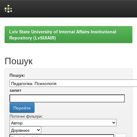
Skip
navigation
Lviv State University of Internal Affairs Institutional
Repository (LvSUIAIR)
Пошук
Пошук:
запит
Поточні фільтри: