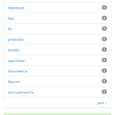
falsehood
1
fear
1
lie
1
protection
1
society
1
адаптація
1
брехливість
1
брехня
1
життєдіяльність
1
далі >