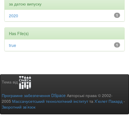
за датою випуску
2020
1
Has File(s)
true
1
Тема від
Програмне забезпечення DSpace
Авторські права © 2002-
2005
Массачусетський технологічний інститут
та
Х’юлет Пакард
-
Зворотний зв’язок