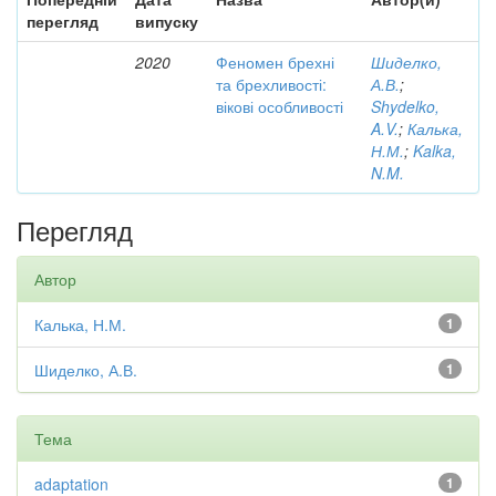
перегляд
випуску
2020
Феномен брехні
Шиделко,
та брехливості:
А.В.
;
вікові особливості
Shydelko,
A.V.
;
Калька,
Н.М.
;
Kalka,
N.M.
Перегляд
Автор
Калька, Н.М.
1
Шиделко, А.В.
1
Тема
adaptation
1