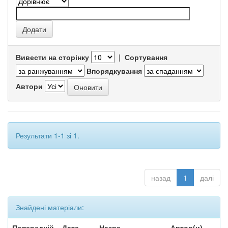
Вивести на сторінку
|
Сортування
Впорядкування
Автори
Результати 1-1 зі 1.
назад
1
далі
Знайдені матеріали:
Попередній
Дата
Назва
Автор(и)