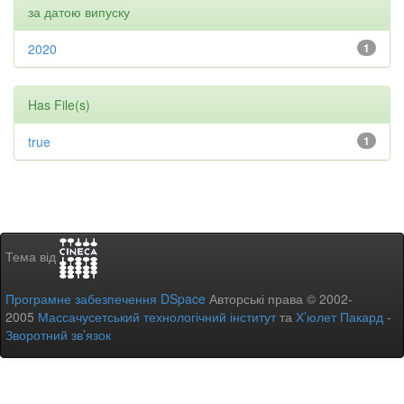
за датою випуску
2020
1
Has File(s)
true
1
Тема від
Програмне забезпечення DSpace
Авторські права © 2002-
2005
Массачусетський технологічний інститут
та
Х’юлет Пакард
-
Зворотний зв’язок