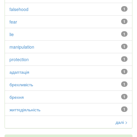
falsehood
1
fear
1
lie
1
manipulation
1
protection
1
адаптація
1
брехливість
1
брехня
1
життєдіяльність
1
далі >