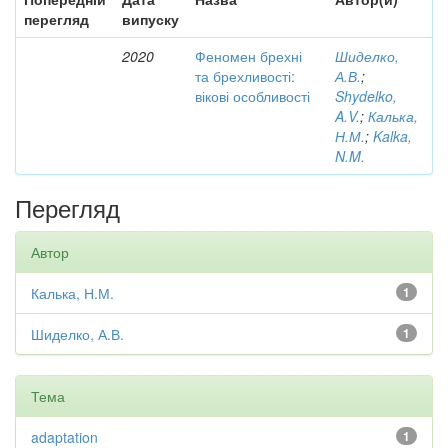
перегляд
випуску
2020
Феномен брехні
Шиделко,
та брехливості:
А.В.
;
вікові особливості
Shydelko,
A.V.
;
Калька,
Н.М.
;
Kalka,
N.M.
Перегляд
Автор
Калька, Н.М.
1
Шиделко, А.В.
1
Тема
adaptation
1