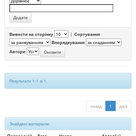
Вивести на сторінку
|
Сортування
Впорядкування
Автори
Результати 1-1 зі 1.
назад
1
далі
Знайдені матеріали:
Попередній
Дата
Назва
Автор(и)