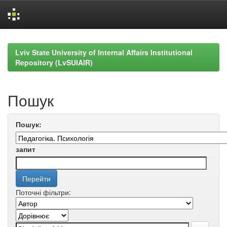
Skip
navigation
Lviv State University of Internal Affairs Institutional
Repository (LvSUIAIR)
Пошук
Пошук:
запит
Поточні фільтри: