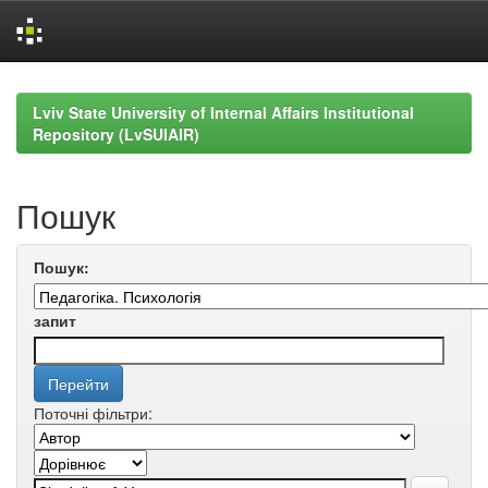
Skip
navigation
Lviv State University of Internal Affairs Institutional
Repository (LvSUIAIR)
Пошук
Пошук:
запит
Поточні фільтри: