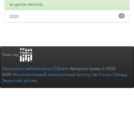
за датою випуску
2020
1
Тема від
Програмне забезпечення DSpace
Авторські права © 2002-
2005
Массачусетський технологічний інститут
та
Х’юлет Пакард
-
Зворотний зв’язок