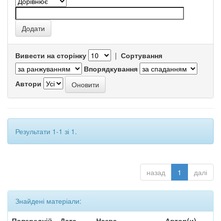
Вивести на сторінку
|
Сортування
Впорядкування
Автори
Результати 1-1 зі 1.
назад
1
далі
Знайдені матеріали:
Попередній
Дата
Назва
Автор(и)