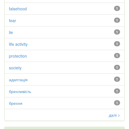
falsehood
1
fear
1
lie
1
life activity
1
protection
1
society
1
адаптація
1
брехливість
1
брехня
1
далі >