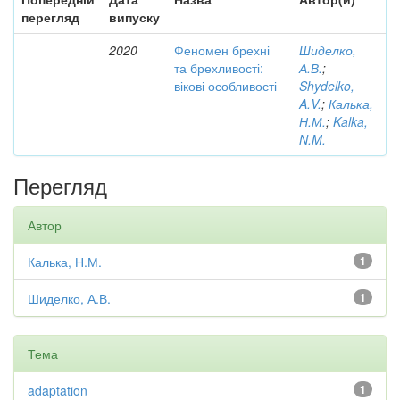
перегляд
випуску
2020
Феномен брехні
Шиделко,
та брехливості:
А.В.
;
вікові особливості
Shydelko,
A.V.
;
Калька,
Н.М.
;
Kalka,
N.M.
Перегляд
Автор
Калька, Н.М.
1
Шиделко, А.В.
1
Тема
adaptation
1