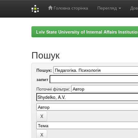
Головна сторінка
Перегляд
Дов
Skip
navigation
Lviv State University of Internal Affairs Institut
Пошук
Пошук:
запит
Поточні фільтри: