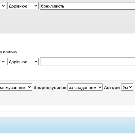
в пошуку.
Впорядкування
Автори