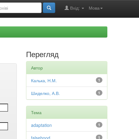
Вхід:
Мова
Перегляд
Автор
Калька, Н.М.
1
Шиделко, А.В.
1
Тема
adaptation
1
falsehood
1