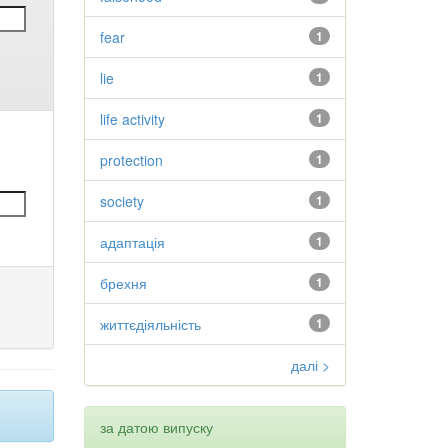
fear
1
lie
1
life activity
1
protection
1
society
1
адаптація
1
брехня
1
життєдіяльність
1
далі >
за датою випуску