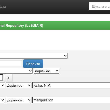
ідка
ional Repository (LvSUIAIR)