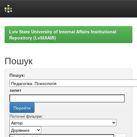
Skip
navigation
Lviv State University of Internal Affairs Institutional
Repository (LvSUIAIR)
Пошук
Пошук:
запит
Поточні фільтри: