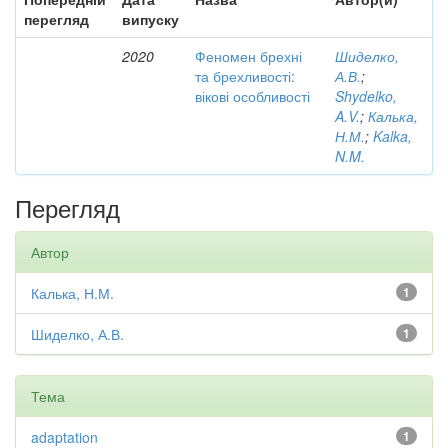
перегляд
випуску
2020
Феномен брехні
Шиделко,
та брехливості:
А.В.
;
вікові особливості
Shydelko,
A.V.
;
Калька,
Н.М.
;
Kalka,
N.M.
Перегляд
Автор
Калька, Н.М.
1
Шиделко, А.В.
1
Тема
adaptation
1