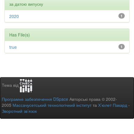
за датою випуску
2020
1
Has File(s)
true
1
Тема від
Програмне забезпечення DSpace
Авторські права © 2002-
2005
Массачусетський технологічний інститут
та
Х’юлет Пакард
-
Зворотний зв’язок