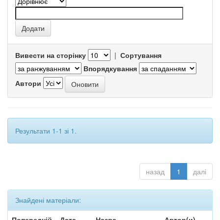
Вивести на сторінку
|
Сортування
Впорядкування
Автори
Результати 1-1 зі 1.
назад
1
далі
Знайдені матеріали:
Попередній
Дата
Назва
Автор(и)