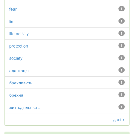
fear
1
lie
1
life activity
1
protection
1
society
1
адаптація
1
брехливість
1
брехня
1
життєдіяльність
1
далі >