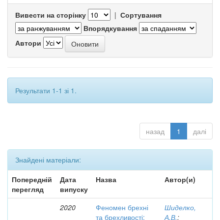
Вивести на сторінку
|
Сортування
Впорядкування
Автори
Результати 1-1 зі 1.
назад
1
далі
Знайдені матеріали:
Попередній
Дата
Назва
Автор(и)
перегляд
випуску
2020
Феномен брехні
Шиделко,
та брехливості:
А.В.
;