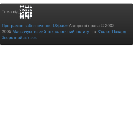
Тема від
Програмне забезпечення DSpace
Авторські права © 2002-
2005
Массачусетський технологічний інститут
та
Х’юлет Пакард
-
Зворотний зв’язок