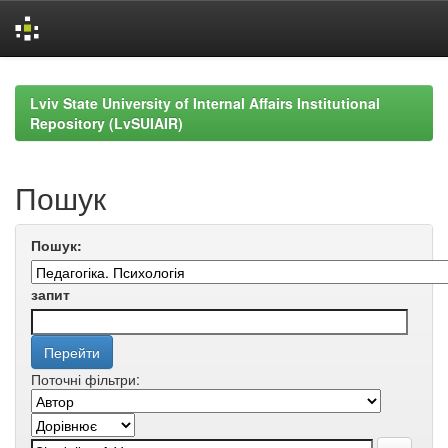
Skip
navigation
Lviv State University of Internal Affairs Institutional
Repository (LvSUIAIR)
Пошук
Пошук:
запит
Поточні фільтри: