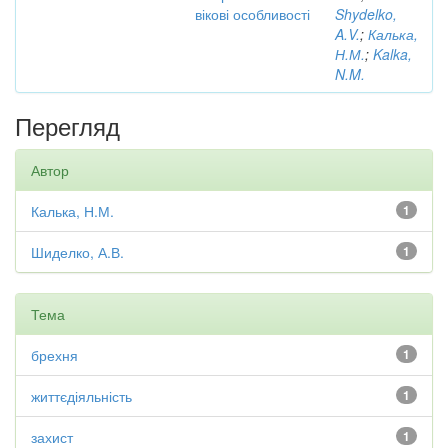
вікові особливості
Shydelko,
A.V.
;
Калька,
Н.М.
;
Kalka,
N.M.
Перегляд
Автор
Калька, Н.М.
1
Шиделко, А.В.
1
Тема
брехня
1
життєдіяльність
1
захист
1