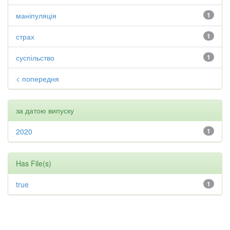
маніпуляція
1
страх
1
суспільство
1
< попередня
за датою випуску
2020
1
Has File(s)
true
1