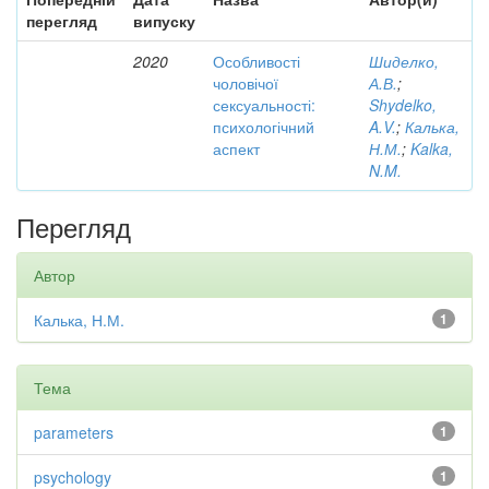
перегляд
випуску
2020
Особливості
Шиделко,
чоловічої
А.В.
;
сексуальності:
Shydelko,
психологічний
A.V.
;
Калька,
аспект
Н.М.
;
Kalka,
N.M.
Перегляд
Автор
Калька, Н.М.
1
Тема
parameters
1
psychology
1