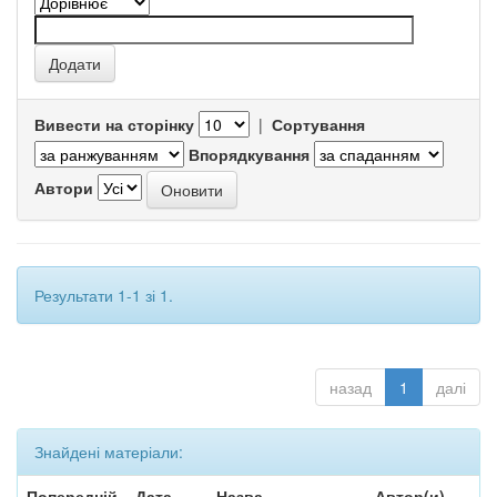
Вивести на сторінку
|
Сортування
Впорядкування
Автори
Результати 1-1 зі 1.
назад
1
далі
Знайдені матеріали:
Попередній
Дата
Назва
Автор(и)