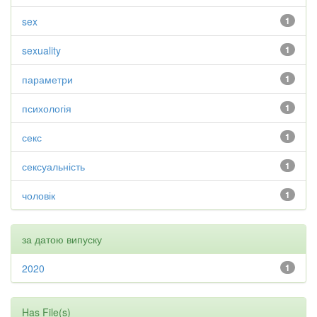
sex
1
sexuality
1
параметри
1
психологія
1
секс
1
сексуальність
1
чоловік
1
за датою випуску
2020
1
Has File(s)