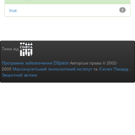
true
1
Тема від
Програмне забезпечення DSpace
Авторські права © 2002-
2005
Массачусетський технологічний інститут
та
Х’юлет Пакард
-
Зворотний зв’язок