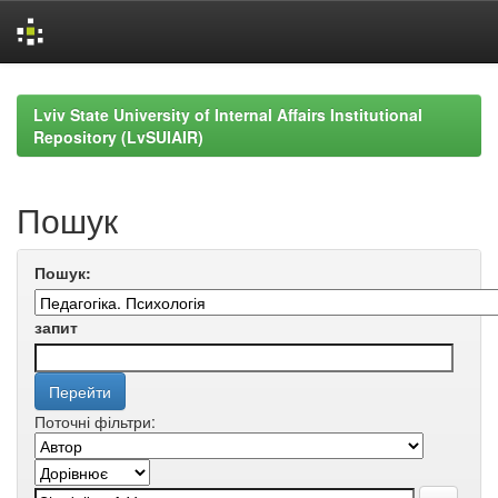
Skip
navigation
Lviv State University of Internal Affairs Institutional
Repository (LvSUIAIR)
Пошук
Пошук:
запит
Поточні фільтри: