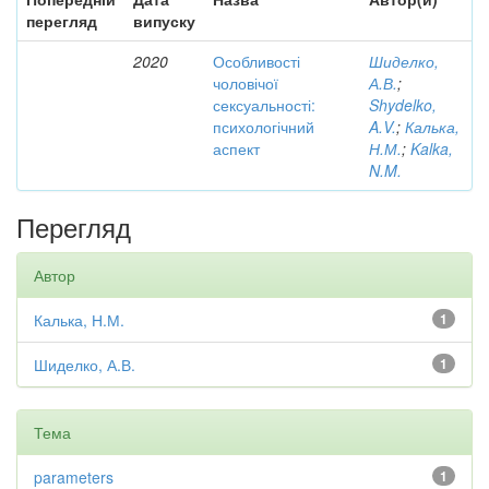
перегляд
випуску
2020
Особливості
Шиделко,
чоловічої
А.В.
;
сексуальності:
Shydelko,
психологічний
A.V.
;
Калька,
аспект
Н.М.
;
Kalka,
N.M.
Перегляд
Автор
Калька, Н.М.
1
Шиделко, А.В.
1
Тема
parameters
1