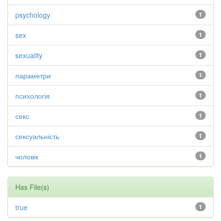
psychology
1
sex
1
sexuality
1
параметри
1
психологія
1
секс
1
сексуальність
1
чоловік
1
Has File(s)
true
1