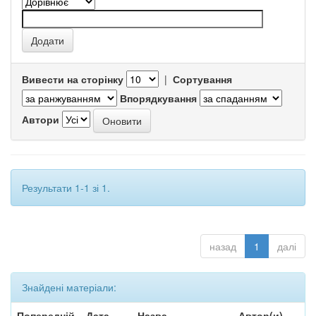
Вивести на сторінку
|
Сортування
Впорядкування
Автори
Результати 1-1 зі 1.
назад
1
далі
Знайдені матеріали:
Попередній
Дата
Назва
Автор(и)