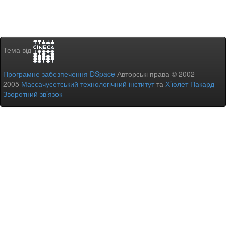
Тема від
Програмне забезпечення DSpace
Авторські права © 2002-
2005
Массачусетський технологічний інститут
та
Х’юлет Пакард
-
Зворотний зв’язок