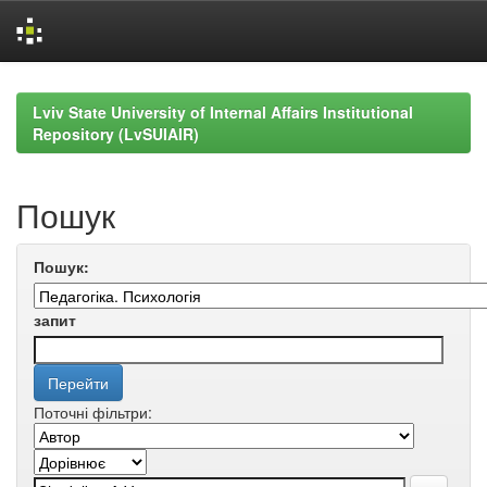
Skip
navigation
Lviv State University of Internal Affairs Institutional
Repository (LvSUIAIR)
Пошук
Пошук:
запит
Поточні фільтри: