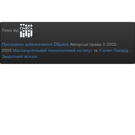
Тема від
Програмне забезпечення DSpace
Авторські права © 2002-
2005
Массачусетський технологічний інститут
та
Х’юлет Пакард
-
Зворотний зв’язок