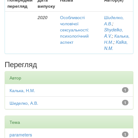
перегляд
випуску
2020
Особливості
Шиделко,
чоловічої
А.В.
;
сексуальності:
Shydelko,
психологічний
A.V.
;
Калька,
аспект
Н.М.
;
Kalka,
N.M.
Перегляд
Автор
Калька, Н.М.
1
Шиделко, А.В.
1
Тема
parameters
1