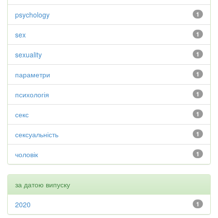
psychology
1
sex
1
sexuality
1
параметри
1
психологія
1
секс
1
сексуальність
1
чоловік
1
за датою випуску
2020
1