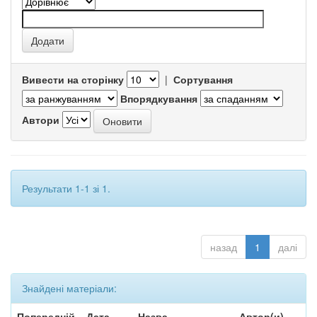
Вивести на сторінку
|
Сортування
Впорядкування
Автори
Результати 1-1 зі 1.
назад
1
далі
Знайдені матеріали:
Попередній
Дата
Назва
Автор(и)