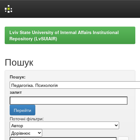
Skip
navigation
Lviv State University of Internal Affairs Institutional
Repository (LvSUIAIR)
Пошук
Пошук:
запит
Поточні фільтри: