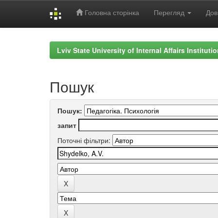
Головна сторінка
Перегляд
Дов
Skip
navigation
Lviv State University of Internal Affairs Institut
Пошук
Пошук:
запит
Поточні фільтри: