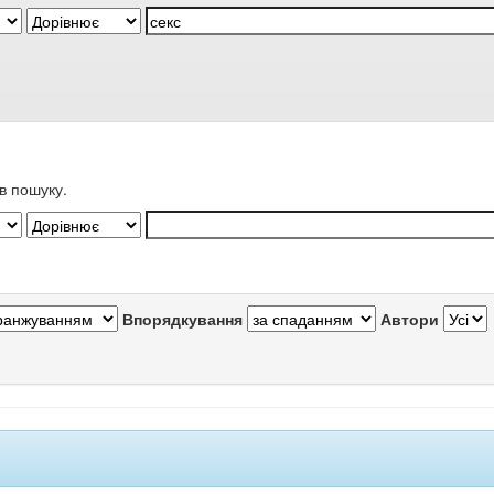
в пошуку.
Впорядкування
Автори