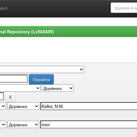
ідка
ional Repository (LvSUIAIR)