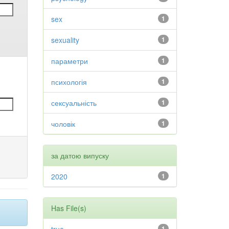
sex
1
sexuality
1
параметри
1
психологія
1
сексуальність
1
чоловік
1
за датою випуску
2020
1
Has File(s)
1