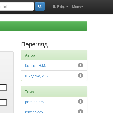
Вхід:
Мова
Перегляд
Автор
Калька, Н.М.
1
Шиделко, А.В.
1
Тема
parameters
1
psychology
1