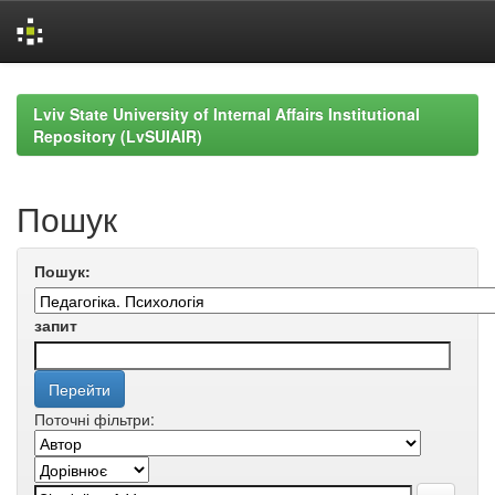
Skip
navigation
Lviv State University of Internal Affairs Institutional
Repository (LvSUIAIR)
Пошук
Пошук:
запит
Поточні фільтри: