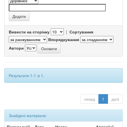
Вивести на сторінку
|
Сортування
Впорядкування
Автори
Результати 1-1 зі 1.
назад
1
далі
Знайдені матеріали:
Попередній
Дата
Назва
Автор(и)