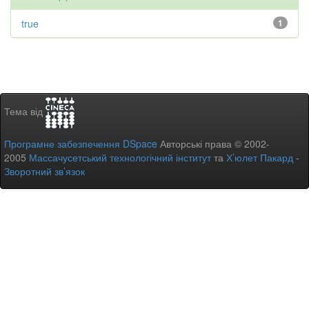
true
1
Тема від
Програмне забезпечення DSpace
Авторські права © 2002-
2005
Массачусетський технологічний інститут
та
Х’юлет Пакард
-
Зворотний зв’язок