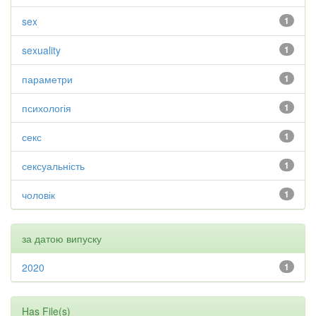
sex
1
sexuality
1
параметри
1
психологія
1
секс
1
сексуальність
1
чоловік
1
за датою випуску
2020
1
Has File(s)