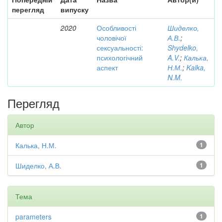
перегляд
випуску
2020
Особливості
Шиделко,
чоловічої
А.В.
;
сексуальності:
Shydelko,
психологічний
A.V.
;
Калька,
аспект
Н.М.
;
Kalka,
N.M.
Перегляд
Автор
Калька, Н.М.
1
Шиделко, А.В.
1
Тема
parameters
1