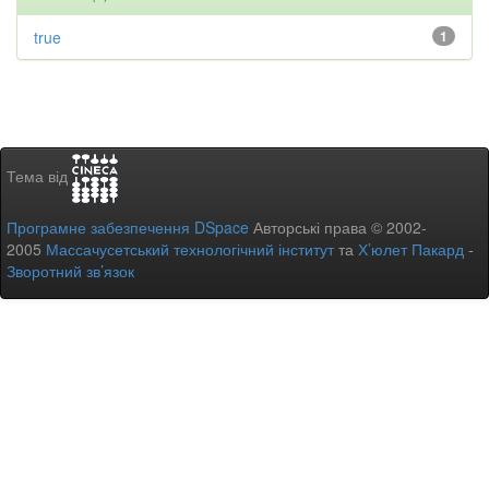
true
1
Тема від
Програмне забезпечення DSpace
Авторські права © 2002-
2005
Массачусетський технологічний інститут
та
Х’юлет Пакард
-
Зворотний зв’язок