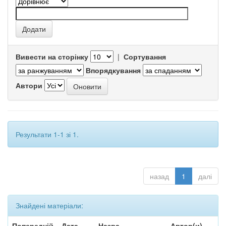
Вивести на сторінку
|
Сортування
Впорядкування
Автори
Результати 1-1 зі 1.
назад
1
далі
Знайдені матеріали:
Попередній
Дата
Назва
Автор(и)