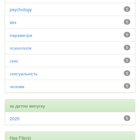
psychology
1
sex
1
параметри
1
психологія
1
секс
1
сексуальність
1
чоловік
1
за датою випуску
2020
1
Has File(s)