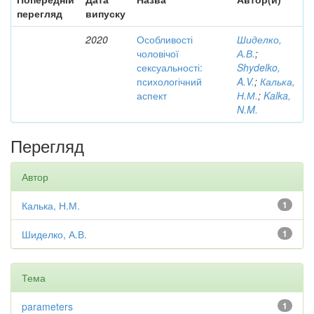
перегляд
випуску
2020
Особливості
Шиделко,
чоловічої
А.В.
;
сексуальності:
Shydelko,
психологічний
A.V.
;
Калька,
аспект
Н.М.
;
Kalka,
N.M.
Перегляд
Автор
Калька, Н.М.
1
Шиделко, А.В.
1
Тема
parameters
1