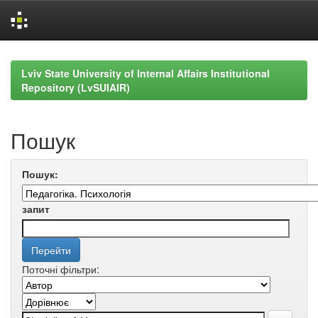
Skip
navigation
Lviv State University of Internal Affairs Institutional
Repository (LvSUIAIR)
Пошук
Пошук:
запит
Поточні фільтри: