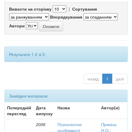
Вивести на сторінку
|
Сортування
Впорядкування
Автори
Результати 1-2 зі 2.
назад
1
далі
Знайдені матеріали:
Попередній
Дата
Назва
Автор(и)
перегляд
випуску
2006
Психологічні
Пряхіна,
особливості
Н.О.
;