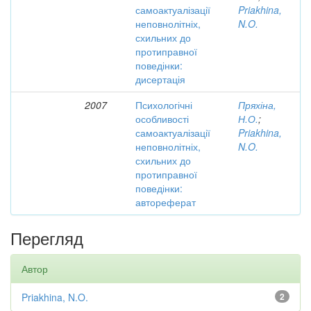
самоактуалізації
Priakhina,
неповнолітніх,
N.O.
схильних до
протиправної
поведінки:
дисертація
2007
Психологічні
Пряхіна,
особливості
Н.О.
;
самоактуалізації
Priakhina,
неповнолітніх,
N.O.
схильних до
протиправної
поведінки:
автореферат
Перегляд
Автор
Priakhina, N.O.
2