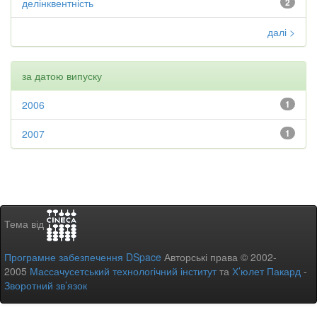
делінквентність
2
далі >
за датою випуску
2006
1
2007
1
Тема від
Програмне забезпечення DSpace
Авторські права © 2002-
2005
Массачусетський технологічний інститут
та
Х’юлет Пакард
-
Зворотний зв’язок