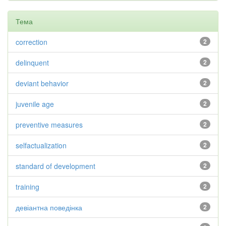
Тема
correction
2
delinquent
2
deviant behavior
2
juvenile age
2
preventive measures
2
selfactualization
2
standard of development
2
training
2
девіантна поведінка
2