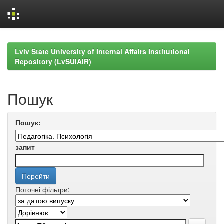
Skip
navigation
Lviv State University of Internal Affairs Institutional
Repository (LvSUIAIR)
Пошук
Пошук:
запит
Поточні фільтри: