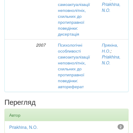
самоактуалізації
Priakhina,
неповнолітніх,
N.O.
схильних до
протиправної
поведінки:
дисертація
2007
Психологічні
Пряхіна,
особливості
Н.О.
;
самоактуалізації
Priakhina,
неповнолітніх,
N.O.
схильних до
протиправної
поведінки:
автореферат
Перегляд
Автор
Priakhina, N.O.
2