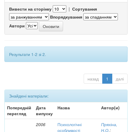
Вивести на сторінку
|
Сортування
Впорядкування
Автори
Результати 1-2 зі 2.
назад
1
далі
Знайдені матеріали:
Попередній
Дата
Назва
Автор(и)
перегляд
випуску
2006
Психологічні
Пряхіна,
особливості
Н.О.
;