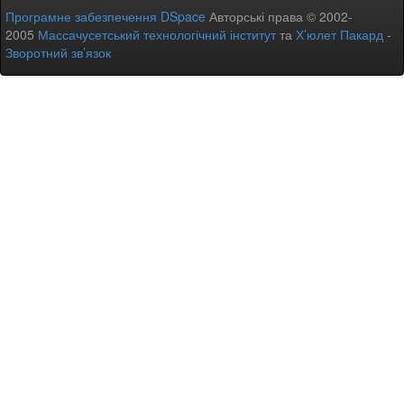
Програмне забезпечення DSpace
Авторські права © 2002-
2005
Массачусетський технологічний інститут
та
Х’юлет Пакард
-
Зворотний зв’язок