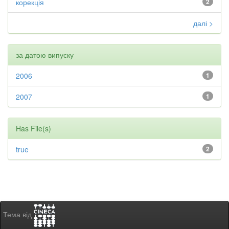
корекція
2
далі >
за датою випуску
2006
1
2007
1
Has File(s)
true
2
Тема від