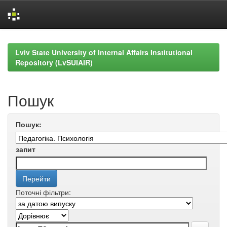
Skip
navigation
Lviv State University of Internal Affairs Institutional
Repository (LvSUIAIR)
Пошук
Пошук:
запит
Поточні фільтри: