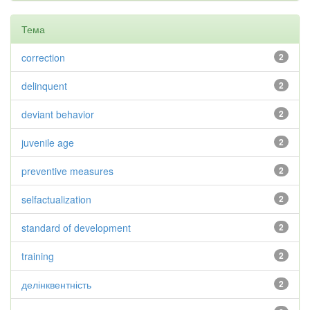
Тема
correction
2
delinquent
2
deviant behavior
2
juvenile age
2
preventive measures
2
selfactualization
2
standard of development
2
training
2
делінквентність
2