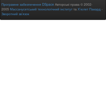
Програмне забезпечення DSpace
Авторські права © 2002-
2005
Массачусетський технологічний інститут
та
Х’юлет Пакард
-
Зворотний зв’язок