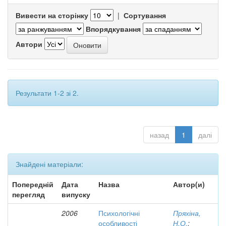
Вивести на сторінку
|
Сортування
Впорядкування
Автори
Результати 1-2 зі 2.
назад
1
далі
Знайдені матеріали:
Попередній
Дата
Назва
Автор(и)
перегляд
випуску
2006
Психологічні
Пряхіна,
особливості
Н.О.
;