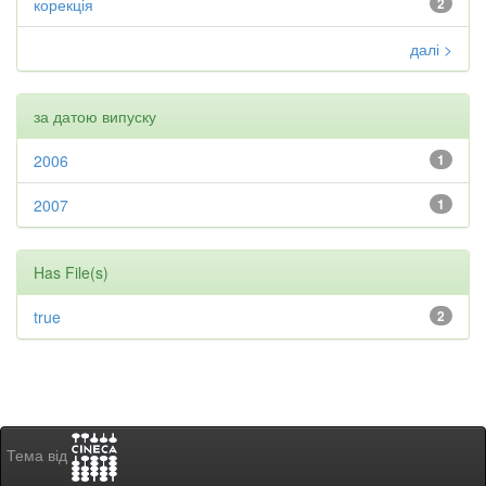
корекція
2
далі >
за датою випуску
2006
1
2007
1
Has File(s)
true
2
Тема від