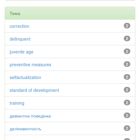
Тема
correction
2
delinquent
2
juvenile age
2
preventive measures
2
selfactualization
2
standard of development
2
training
2
девіантна поведінка
2
делінквентність
2