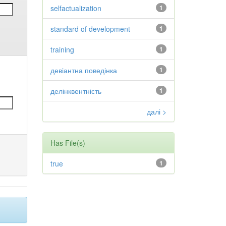
selfactualization
1
standard of development
1
training
1
девіантна поведінка
1
делінквентність
1
далі >
Has File(s)
true
1