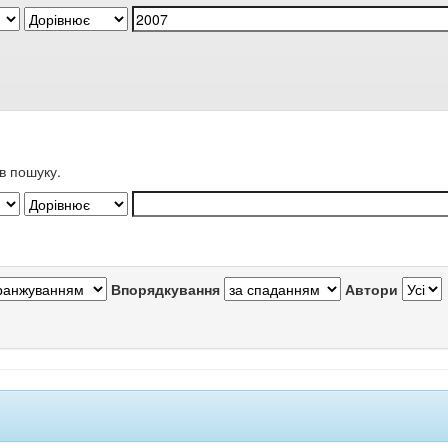
в пошуку.
Впорядкування
Автори