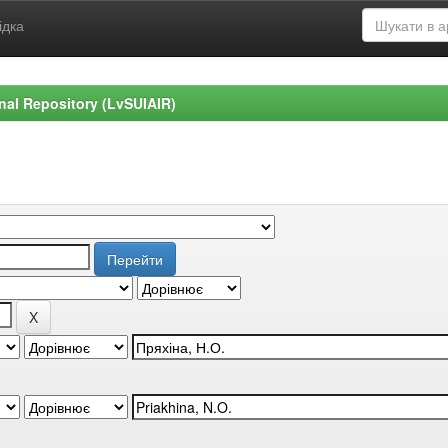
ідка
ional Repository (LvSUIAIR)