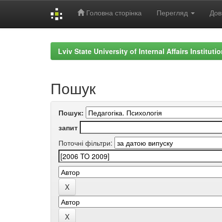
Головна сторінка
Перегляд
Дов
Skip
navigation
Lviv State University of Internal Affairs Institut
Пошук
Пошук:
запит
Поточні фільтри: