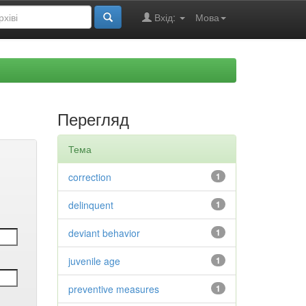
Вхід:
Мова
Перегляд
Тема
correction
1
delinquent
1
deviant behavior
1
juvenile age
1
preventive measures
1