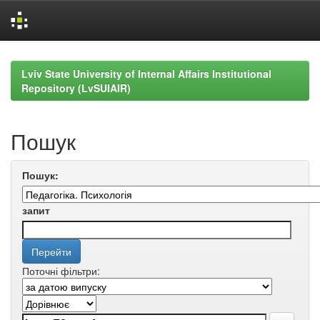
Skip
navigation
Lviv State University of Internal Affairs Institutional
Repository (LvSUIAIR)
Пошук
Пошук:
запит
Поточні фільтри: