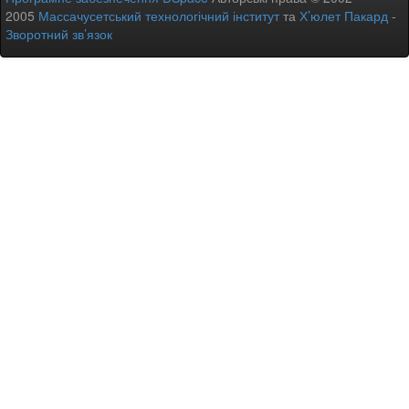
2005
Массачусетський технологічний інститут
та
Х’юлет Пакард
-
Зворотний зв’язок