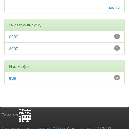
далі >
за датою випуску
2006
1
2007
1
Has File(s)
true
2
Тема від
Програмне забезпечення DSpace
Авторські права © 2002-