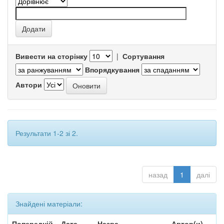
Вивести на сторінку
|
Сортування
Впорядкування
Автори
Результати 1-2 зі 2.
назад
1
далі
Знайдені матеріали:
Попередній
Дата
Назва
Автор(и)