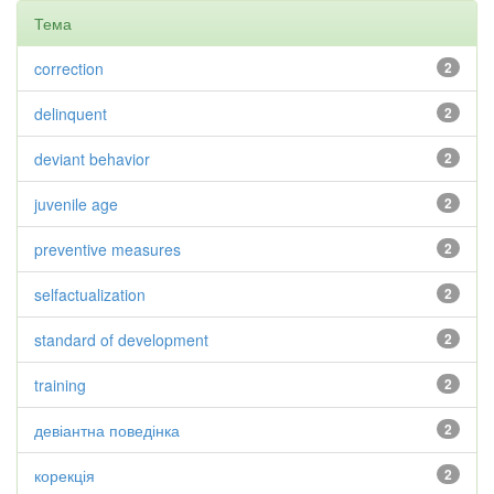
Тема
correction
2
delinquent
2
deviant behavior
2
juvenile age
2
preventive measures
2
selfactualization
2
standard of development
2
training
2
девіантна поведінка
2
корекція
2