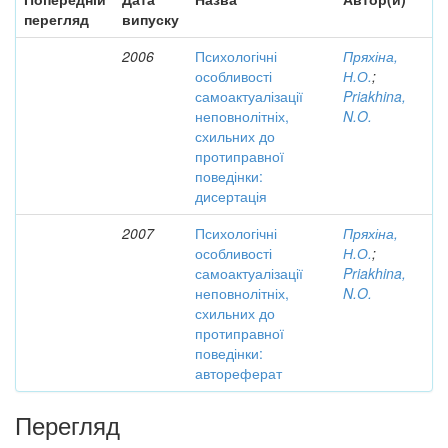
перегляд
випуску
2006
Психологічні
Пряхіна,
особливості
Н.О.
;
самоактуалізації
Priakhina,
неповнолітніх,
N.O.
схильних до
протиправної
поведінки:
дисертація
2007
Психологічні
Пряхіна,
особливості
Н.О.
;
самоактуалізації
Priakhina,
неповнолітніх,
N.O.
схильних до
протиправної
поведінки:
автореферат
Перегляд