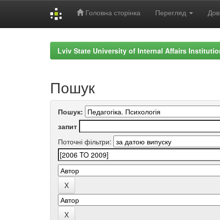
Головна сторінка
Перегляд
Дов
Skip
navigation
Lviv State University of Internal Affairs Institut
Пошук
Пошук:
запит
Поточні фільтри: