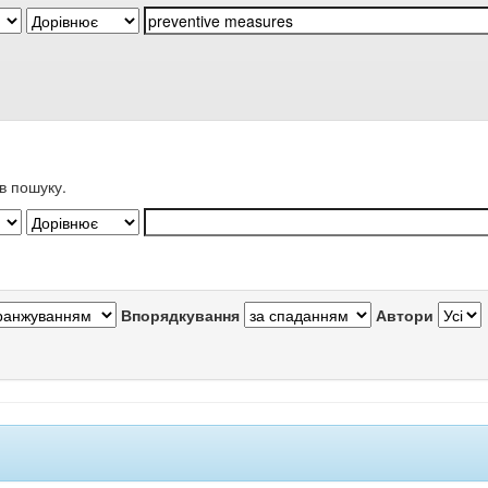
в пошуку.
Впорядкування
Автори