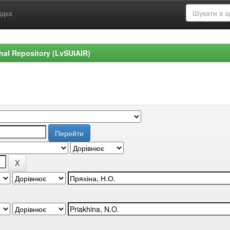
ідка
ional Repository (LvSUIAIR)