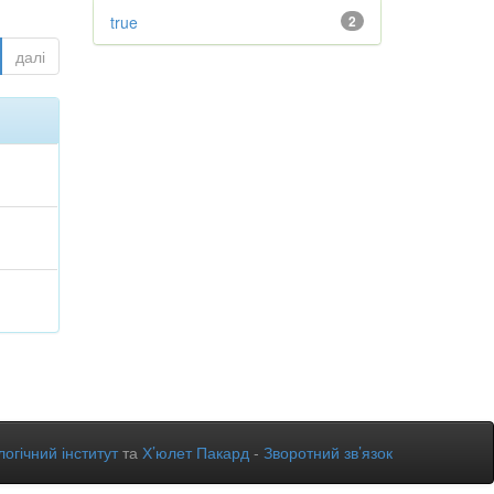
true
2
далі
огічний інститут
та
Х’юлет Пакард
-
Зворотний зв’язок