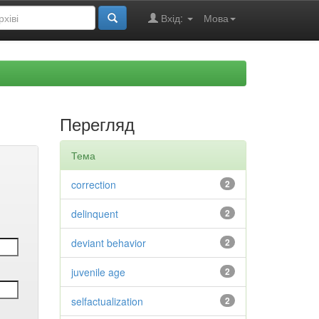
Вхід:
Мова
Перегляд
Тема
correction
2
delinquent
2
deviant behavior
2
juvenile age
2
selfactualization
2