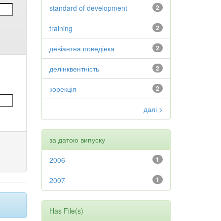
standard of development
2
training
2
девіантна поведінка
2
делінквентність
2
корекція
2
далі >
за датою випуску
2006
1
2007
1
Has File(s)