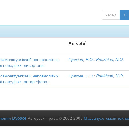
назад
1
Автор(и)
 самоактуалізації неповнолітніх,
Пряхіна, Н.О.
;
Priakhina, N.O.
ї поведінки: дисертація
 самоактуалізації неповнолітніх,
Пряхіна, Н.О.
;
Priakhina, N.O.
ї поведінки: автореферат
ечення DSpace
Авторські права © 2002-2005
Массачусетський технол