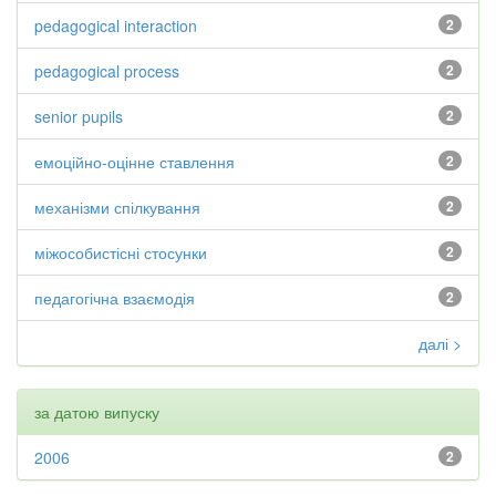
pedagogical interaction
2
pedagogical process
2
senior pupils
2
емоційно-оцінне ставлення
2
механізми спілкування
2
міжособистісні стосунки
2
педагогічна взаємодія
2
далі >
за датою випуску
2006
2