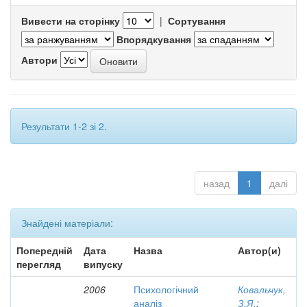
Вивести на сторінку
|
Сортування
Впорядкування
Автори
Результати 1-2 зі 2.
назад
1
далі
Знайдені матеріали:
Попередній
Дата
Назва
Автор(и)
перегляд
випуску
2006
Психологічний
Ковальчук,
аналіз
З.Я.
;