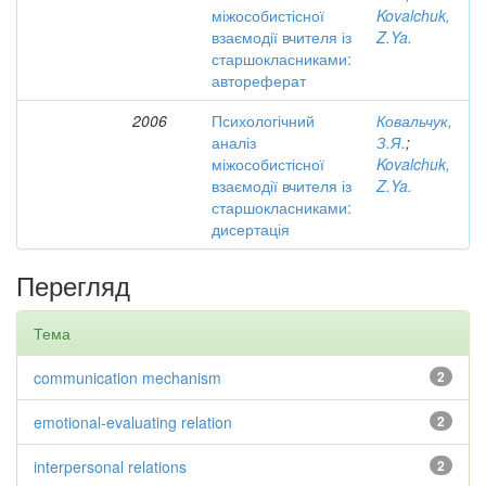
міжособистісної
Kovalchuk,
взаємодії вчителя із
Z.Ya.
старшокласниками:
автореферат
2006
Психологічний
Ковальчук,
аналіз
З.Я.
;
міжособистісної
Kovalchuk,
взаємодії вчителя із
Z.Ya.
старшокласниками:
дисертація
Перегляд
Тема
communication mechanism
2
emotional-evaluating relation
2
interpersonal relations
2