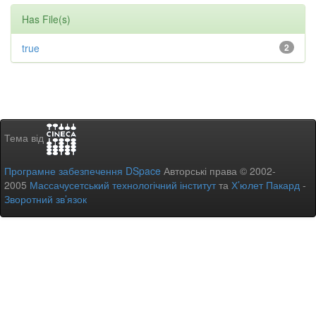
Has File(s)
true
2
Тема від
Програмне забезпечення DSpace
Авторські права © 2002-
2005
Массачусетський технологічний інститут
та
Х’юлет Пакард
-
Зворотний зв’язок