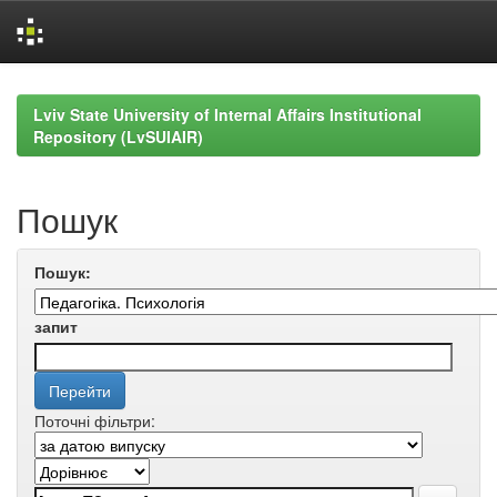
Skip
navigation
Lviv State University of Internal Affairs Institutional
Repository (LvSUIAIR)
Пошук
Пошук:
запит
Поточні фільтри: