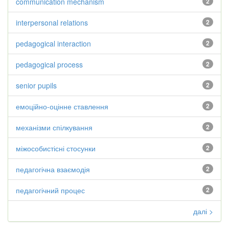
communication mechanism
2
interpersonal relations
2
pedagogical interaction
2
pedagogical process
2
senior pupils
2
емоційно-оцінне ставлення
2
механізми спілкування
2
міжособистісні стосунки
2
педагогічна взаємодія
2
педагогічний процес
2
далі >