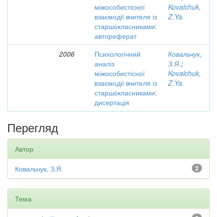
міжособистісної
Kovalchuk,
взаємодії вчителя із
Z.Ya.
старшокласниками:
автореферат
2006
Психологічний
Ковальчук,
аналіз
З.Я.
;
міжособистісної
Kovalchuk,
взаємодії вчителя із
Z.Ya.
старшокласниками:
дисертація
Перегляд
Автор
Ковальчук, З.Я.
2
Тема