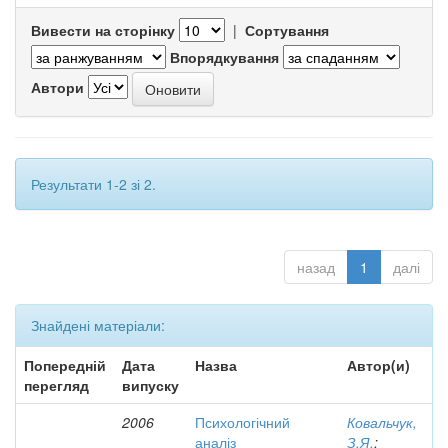
Вивести на сторінку
|
Сортування
Впорядкування
Автори
Результати 1-2 зі 2.
назад
1
далі
Знайдені матеріали:
Попередній
Дата
Назва
Автор(и)
перегляд
випуску
2006
Психологічний
Ковальчук,
аналіз
З.Я.
;