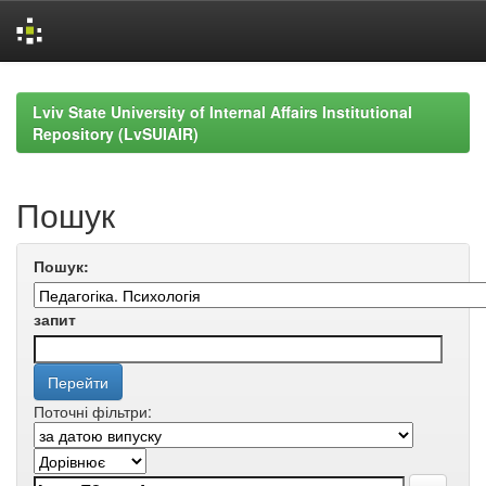
Skip
navigation
Lviv State University of Internal Affairs Institutional
Repository (LvSUIAIR)
Пошук
Пошук:
запит
Поточні фільтри: