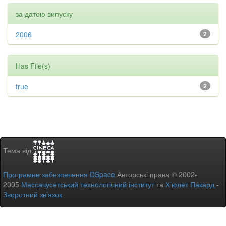
за датою випуску
2006
2
Has File(s)
true
2
Тема від
Програмне забезпечення DSpace
Авторські права © 2002-
2005
Массачусетський технологічний інститут
та
Х’юлет Пакард
-
Зворотний зв’язок