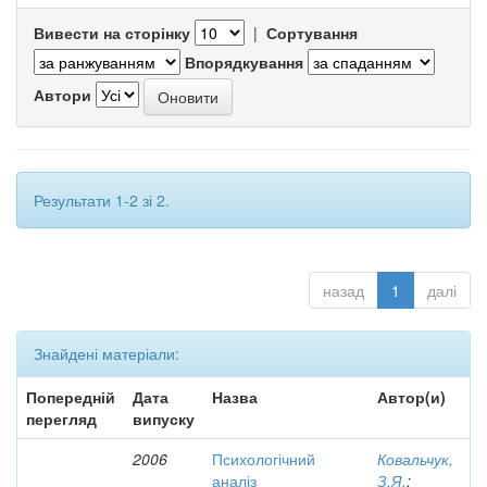
Вивести на сторінку
|
Сортування
Впорядкування
Автори
Результати 1-2 зі 2.
назад
1
далі
Знайдені матеріали:
Попередній
Дата
Назва
Автор(и)
перегляд
випуску
2006
Психологічний
Ковальчук,
аналіз
З.Я.
;