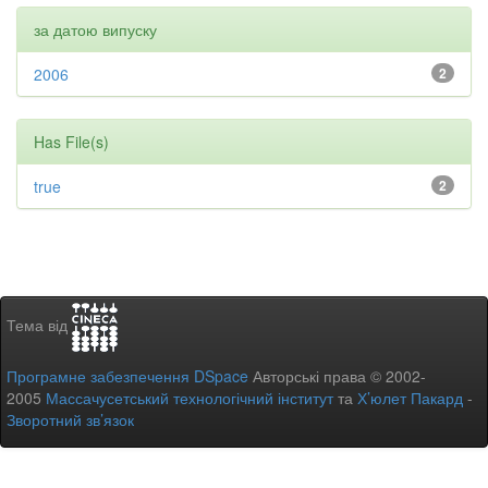
за датою випуску
2006
2
Has File(s)
true
2
Тема від
Програмне забезпечення DSpace
Авторські права © 2002-
2005
Массачусетський технологічний інститут
та
Х’юлет Пакард
-
Зворотний зв’язок