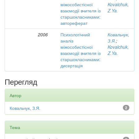
міжособистісної
Kovalchuk,
взаємодії вчителя із
Z.Ya.
старшокласниками:
автореферат
2006
Психологічний
Ковальчук,
аналіз
З.Я.
;
міжособистісної
Kovalchuk,
взаємодії вчителя із
Z.Ya.
старшокласниками:
дисертація
Перегляд
Автор
Ковальчук, З.Я.
2
Тема