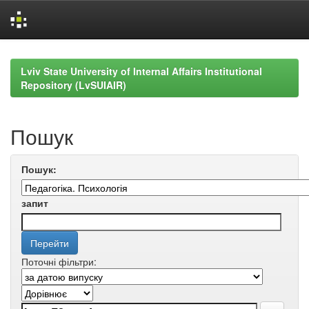
Skip
navigation
Lviv State University of Internal Affairs Institutional
Repository (LvSUIAIR)
Пошук
Пошук:
запит
Поточні фільтри: