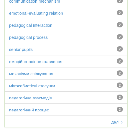
communication mechanism
2
emotional-evaluating relation
2
pedagogical interaction
2
pedagogical process
2
senior pupils
2
емоційно-оцінне ставлення
2
механізми спілкування
2
міжособистісні стосунки
2
педагогічна взаємодія
2
педагогічний процес
2
далі >