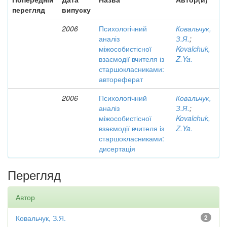
перегляд
випуску
2006
Психологічний
Ковальчук,
аналіз
З.Я.
;
міжособистісної
Kovalchuk,
взаємодії вчителя із
Z.Ya.
старшокласниками:
автореферат
2006
Психологічний
Ковальчук,
аналіз
З.Я.
;
міжособистісної
Kovalchuk,
взаємодії вчителя із
Z.Ya.
старшокласниками:
дисертація
Перегляд
Автор
Ковальчук, З.Я.
2