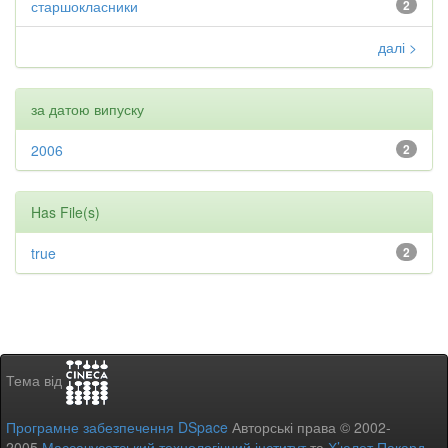
старшокласники
2
далі >
за датою випуску
2006
2
Has File(s)
true
2
Тема від
Програмне забезпечення DSpace
Авторські права © 2002-
2005
Массачусетський технологічний інститут
та
Х’юлет Пакард
-