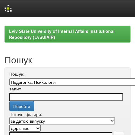
Skip
navigation
Lviv State University of Internal Affairs Institutional
Repository (LvSUIAIR)
Пошук
Пошук:
запит
Поточні фільтри: