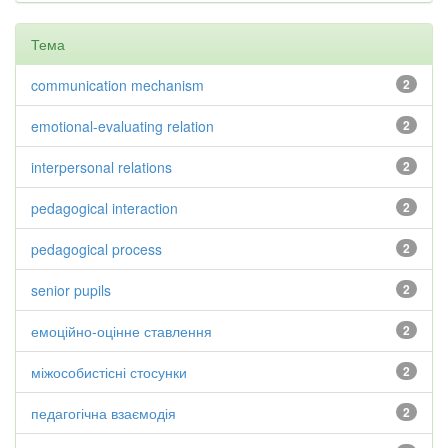
Тема
communication mechanism
2
emotional-evaluating relation
2
interpersonal relations
2
pedagogical interaction
2
pedagogical process
2
senior pupils
2
емоційно-оцінне ставлення
2
міжособистісні стосунки
2
педагогічна взаємодія
2