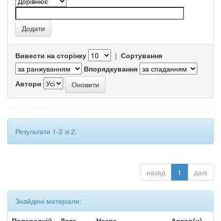
Вивести на сторінку
|
Сортування
Впорядкування
Автори
Результати 1-2 зі 2.
назад
1
далі
Знайдені матеріали:
Попередній
Дата
Назва
Автор(и)