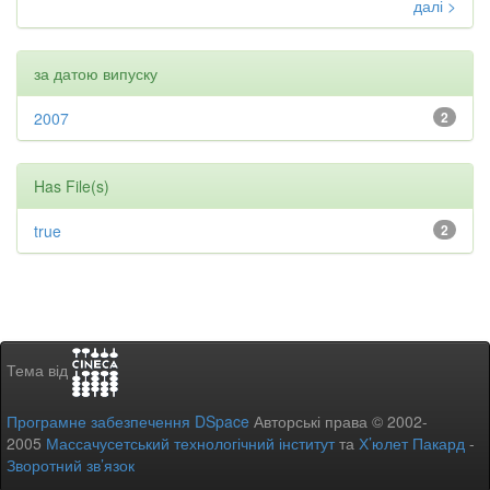
далі >
за датою випуску
2007
2
Has File(s)
true
2
Тема від
Програмне забезпечення DSpace
Авторські права © 2002-
2005
Массачусетський технологічний інститут
та
Х’юлет Пакард
-
Зворотний зв’язок