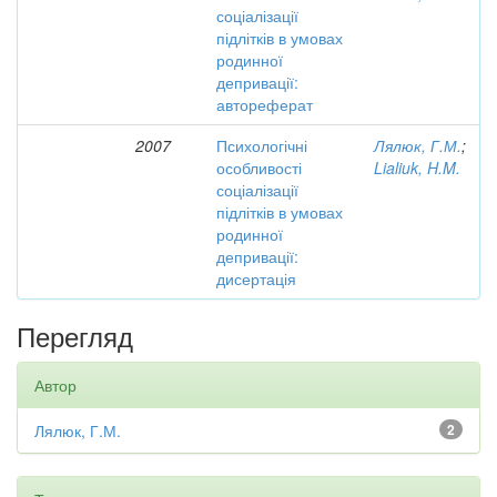
соціалізації
підлітків в умовах
родинної
депривації:
автореферат
2007
Психологічні
Лялюк, Г.М.
;
особливості
Lialiuk, H.M.
соціалізації
підлітків в умовах
родинної
депривації:
дисертація
Перегляд
Автор
Лялюк, Г.М.
2