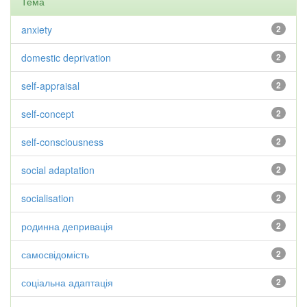
Тема
anxiety
2
domestic deprivation
2
self-appraisal
2
self-concept
2
self-consciousness
2
social adaptation
2
socialisation
2
родинна депривація
2
самосвідомість
2
соціальна адаптація
2