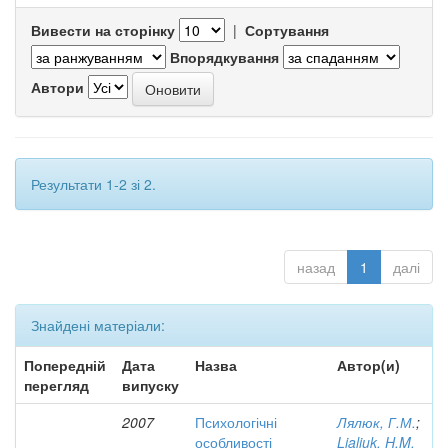
Вивести на сторінку
|
Сортування
Впорядкування
Автори
Результати 1-2 зі 2.
назад
1
далі
Знайдені матеріали:
Попередній
Дата
Назва
Автор(и)
перегляд
випуску
2007
Психологічні
Лялюк, Г.М.
;
особливості
Lialiuk, H.M.