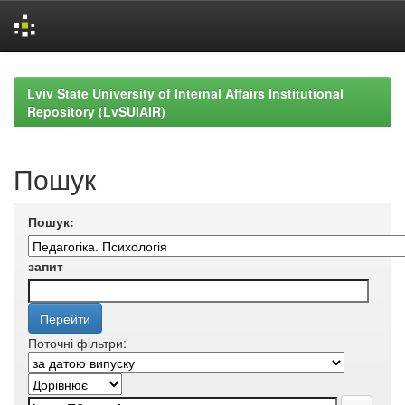
Skip
navigation
Lviv State University of Internal Affairs Institutional
Repository (LvSUIAIR)
Пошук
Пошук:
запит
Поточні фільтри: