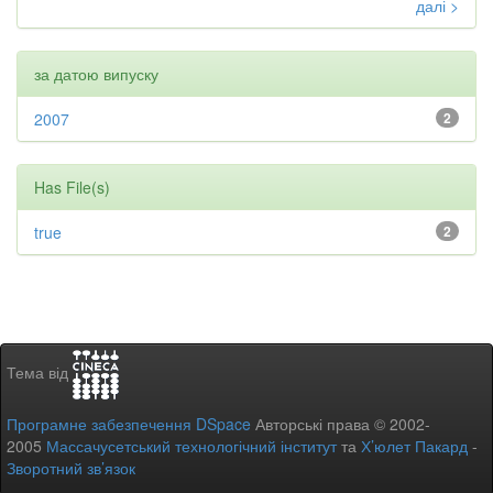
далі >
за датою випуску
2007
2
Has File(s)
true
2
Тема від
Програмне забезпечення DSpace
Авторські права © 2002-
2005
Массачусетський технологічний інститут
та
Х’юлет Пакард
-
Зворотний зв’язок