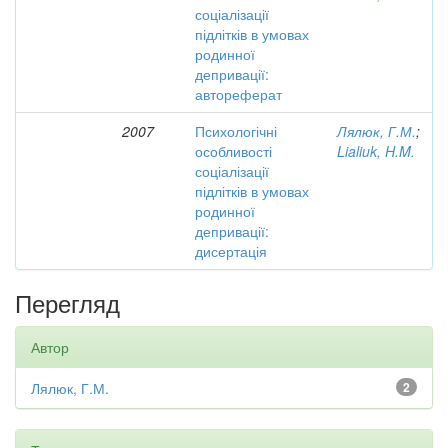
соціалізації
підлітків в умовах
родинної
депривації:
автореферат
2007
Психологічні
Лялюк, Г.М.
;
особливості
Lialiuk, H.M.
соціалізації
підлітків в умовах
родинної
депривації:
дисертація
Перегляд
Автор
Лялюк, Г.М.
2