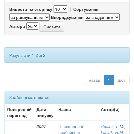
Вивести на сторінку
|
Сортування
Впорядкування
Автори
Результати 1-2 зі 2.
назад
1
далі
Знайдені матеріали:
Попередній
Дата
Назва
Автор(и)
перегляд
випуску
2007
Психологічні
Лялюк, Г.М.
;
особливості
Lialiuk, H.M.