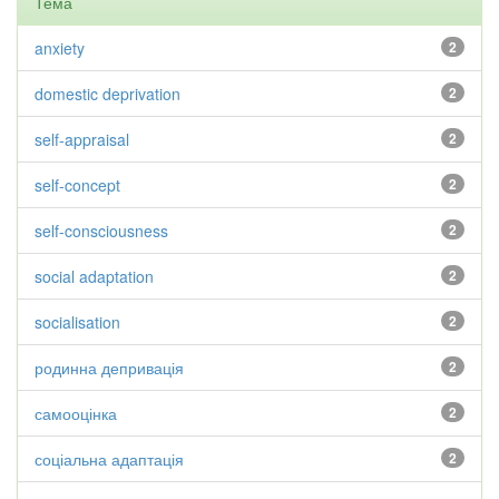
Тема
anxiety
2
domestic deprivation
2
self-appraisal
2
self-concept
2
self-consciousness
2
social adaptation
2
socialisation
2
родинна депривація
2
самооцінка
2
соціальна адаптація
2