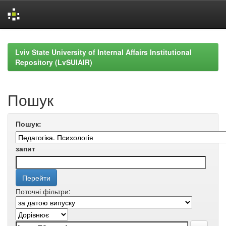
Skip
navigation
Lviv State University of Internal Affairs Institutional
Repository (LvSUIAIR)
Пошук
Пошук:
запит
Поточні фільтри: