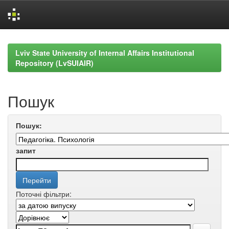
Skip
navigation
Lviv State University of Internal Affairs Institutional
Repository (LvSUIAIR)
Пошук
Пошук:
запит
Поточні фільтри: