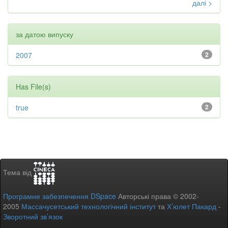
далі >
за датою випуску
2007
2
Has File(s)
true
2
Тема від
Програмне забезпечення DSpace
Авторські права © 2002-
2005
Массачусетський технологічний інститут
та
Х’юлет Пакард
-
Зворотний зв’язок