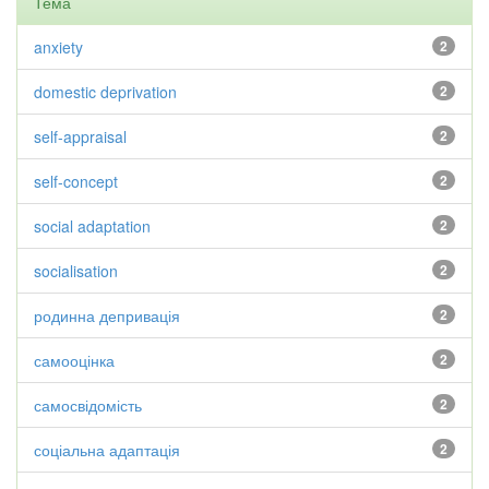
Тема
anxiety
2
domestic deprivation
2
self-appraisal
2
self-concept
2
social adaptation
2
socialisation
2
родинна депривація
2
самооцінка
2
самосвідомість
2
соціальна адаптація
2