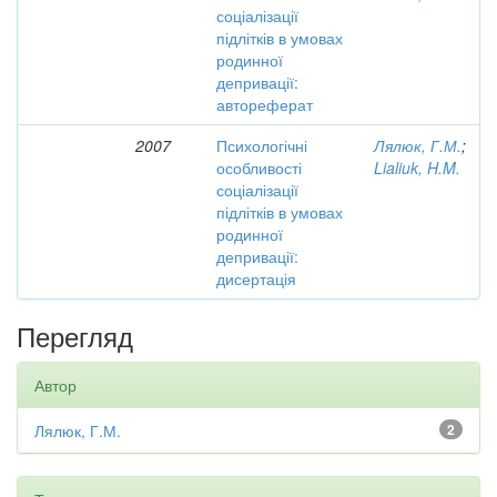
соціалізації
підлітків в умовах
родинної
депривації:
автореферат
2007
Психологічні
Лялюк, Г.М.
;
особливості
Lialiuk, H.M.
соціалізації
підлітків в умовах
родинної
депривації:
дисертація
Перегляд
Автор
Лялюк, Г.М.
2