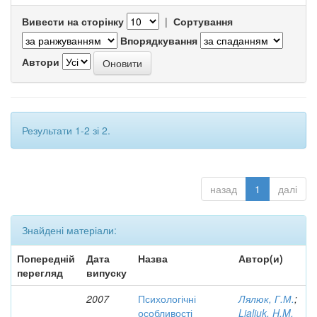
Вивести на сторінку
|
Сортування
Впорядкування
Автори
Результати 1-2 зі 2.
назад
1
далі
Знайдені матеріали:
Попередній
Дата
Назва
Автор(и)
перегляд
випуску
2007
Психологічні
Лялюк, Г.М.
;
особливості
Lialiuk, H.M.