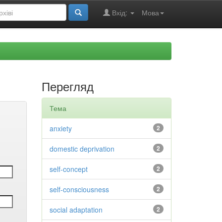
Вхід:
Мова
Перегляд
Тема
anxiety
2
domestic deprivation
2
self-concept
2
self-consciousness
2
social adaptation
2