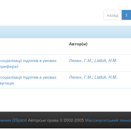
назад
1
Автор(и)
соціалізації підлітків в умовах
Лялюк, Г.М.
;
Lialiuk, H.M.
тореферат
соціалізації підлітків в умовах
Лялюк, Г.М.
;
Lialiuk, H.M.
ертація
ечення DSpace
Авторські права © 2002-2005
Массачусетський технол