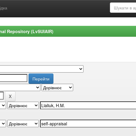
ідка
ional Repository (LvSUIAIR)