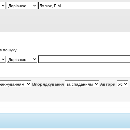
в пошуку.
Впорядкування
Автори