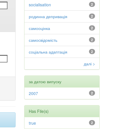
socialisation
2
родинна депривація
2
самооцінка
2
самосвідомість
2
соціальна адаптація
2
далі >
за датою випуску
2007
2
Has File(s)
true
2