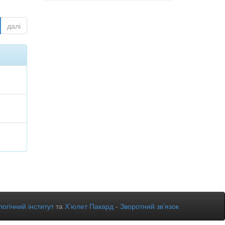
далі
огічний інститут
та
Х’юлет Пакард
-
Зворотний зв’язок