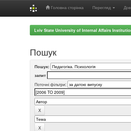
Головна сторінка
Перегляд
Дов
Skip
navigation
Lviv State University of Internal Affairs Institut
Пошук
Пошук:
запит
Поточні фільтри: