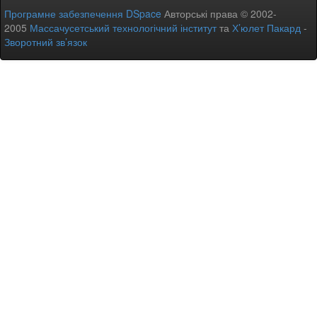
Програмне забезпечення DSpace
Авторські права © 2002-
2005
Массачусетський технологічний інститут
та
Х’юлет Пакард
-
Зворотний зв’язок