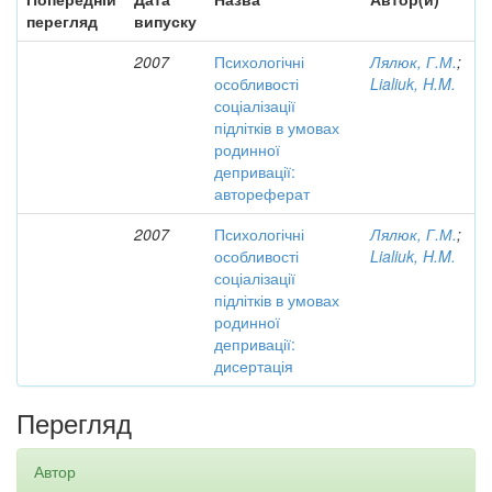
перегляд
випуску
2007
Психологічні
Лялюк, Г.М.
;
особливості
Lialiuk, H.M.
соціалізації
підлітків в умовах
родинної
депривації:
автореферат
2007
Психологічні
Лялюк, Г.М.
;
особливості
Lialiuk, H.M.
соціалізації
підлітків в умовах
родинної
депривації:
дисертація
Перегляд
Автор