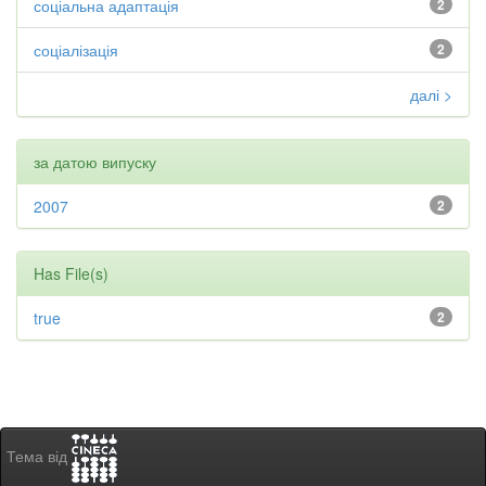
соціальна адаптація
2
соціалізація
2
далі >
за датою випуску
2007
2
Has File(s)
true
2
Тема від