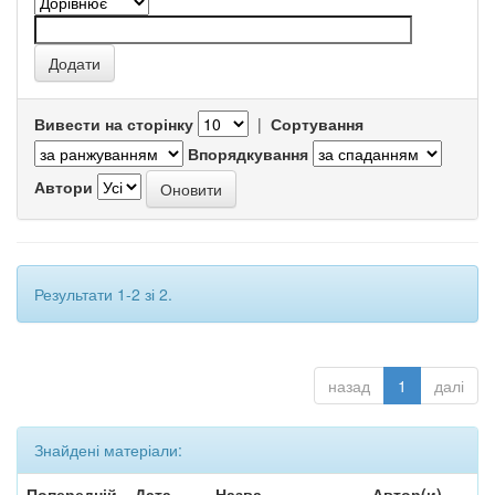
Вивести на сторінку
|
Сортування
Впорядкування
Автори
Результати 1-2 зі 2.
назад
1
далі
Знайдені матеріали:
Попередній
Дата
Назва
Автор(и)