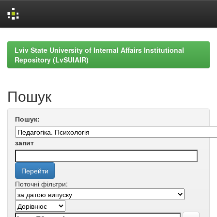
Skip
navigation
Lviv State University of Internal Affairs Institutional
Repository (LvSUIAIR)
Пошук
Пошук:
запит
Поточні фільтри: