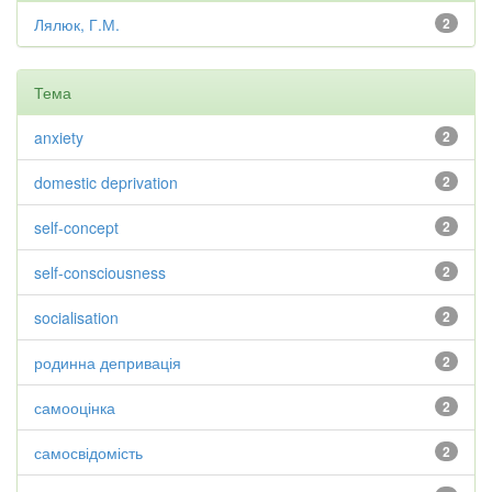
Лялюк, Г.М.
2
Тема
anxiety
2
domestic deprivation
2
self-concept
2
self-consciousness
2
socialisation
2
родинна депривація
2
самооцінка
2
самосвідомість
2