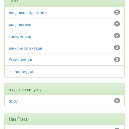
Тема
соціальна адаптація
2
соціалізація
2
тривожність
2
ціннісні орієнтації
2
Я-концепція
2
< попередня
за датою випуску
2007
2
Has File(s)