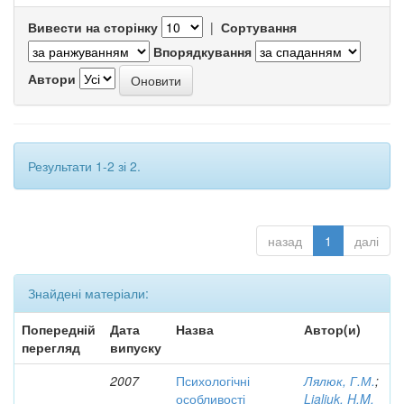
Вивести на сторінку
|
Сортування
Впорядкування
Автори
Результати 1-2 зі 2.
назад
1
далі
Знайдені матеріали:
Попередній
Дата
Назва
Автор(и)
перегляд
випуску
2007
Психологічні
Лялюк, Г.М.
;
особливості
Lialiuk, H.M.