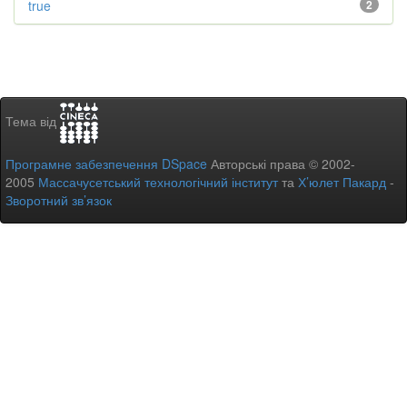
true
2
Тема від
Програмне забезпечення DSpace
Авторські права © 2002-
2005
Массачусетський технологічний інститут
та
Х’юлет Пакард
-
Зворотний зв’язок