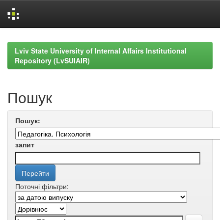
Skip
navigation
Lviv State University of Internal Affairs Institutional
Repository (LvSUIAIR)
Пошук
Пошук:
запит
Поточні фільтри: