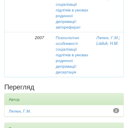
соціалізації
підлітків в умовах
родинної
депривації:
автореферат
2007
Психологічні
Лялюк, Г.М.
;
особливості
Lialiuk, H.M.
соціалізації
підлітків в умовах
родинної
депривації:
дисертація
Перегляд
Автор
Лялюк, Г.М.
2