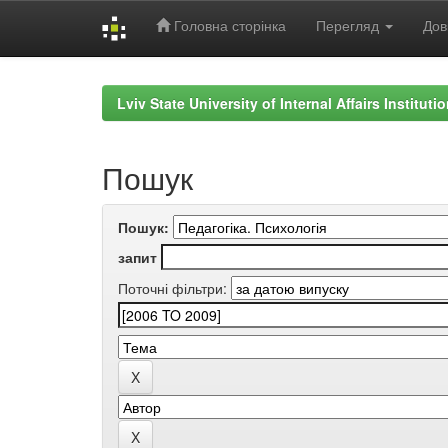
Головна сторінка
Перегляд
Дов
Skip
navigation
Lviv State University of Internal Affairs Institut
Пошук
Пошук:
запит
Поточні фільтри: