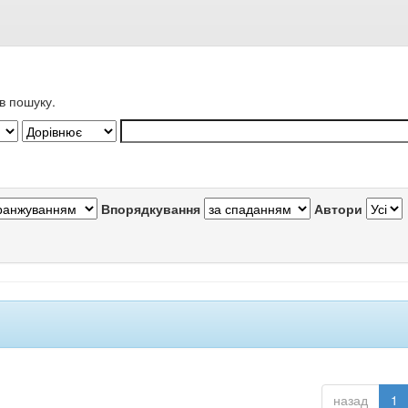
в пошуку.
Впорядкування
Автори
назад
1