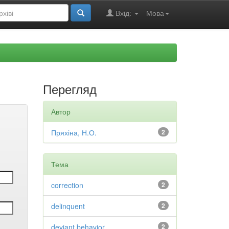
Вхід:
Мова
Перегляд
Автор
Пряхіна, Н.О.
2
Тема
correction
2
delinquent
2
deviant behavior
2