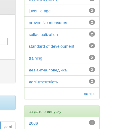
juvenile age
2
preventive measures
2
selfactualization
2
standard of development
2
training
2
девіантна поведінка
2
делінквентність
2
далі >
за датою випуску
2006
1
далі