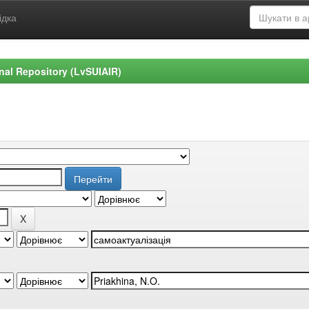
ідка
ional Repository (LvSUIAIR)